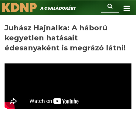
KDNP
Ugrás
Keresés
A családokért.
a
tartalomra
Juhász Hajnalka: A háború
kegyetlen hatásait
édesanyaként is megrázó látni!