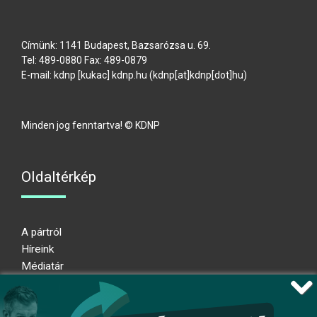
Címünk: 1141 Budapest, Bazsarózsa u. 69.
Tel: 489-0880 Fax: 489-0879
E-mail:
kdnp
[kukac]
kdnp
.
hu
(kdnp[at]kdnp[dot]hu)
Minden jog fenntartva! © KDNP
Oldaltérkép
A pártról
Híreink
Médiatár
Impresszum
Adatkezelési nyilatkozat
Átláthatósági nyilatkozat