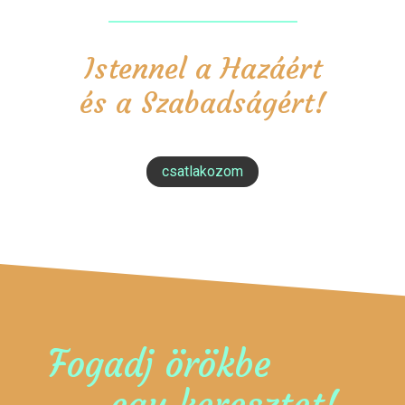
Istennel a Hazáért
és a Szabadságért!
csatlakozom
Fogadj örökbe
egy keresztet!