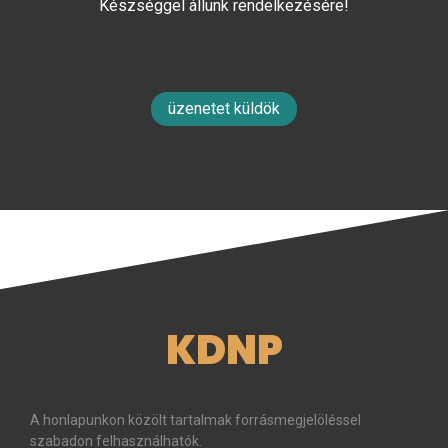
Készséggel állunk rendelkezésére!
üzenetet küldök
KDNP
A honlapunkon közölt tartalmak forrásmegjelöléssel
szabadon felhasználhatók.