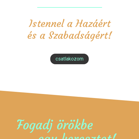
Istennel a Hazáért
és a Szabadságért!
csatlakozom
Fogadj örökbe
egy keresztet!