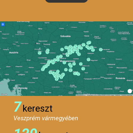
7
kereszt
Veszprém vármegyében