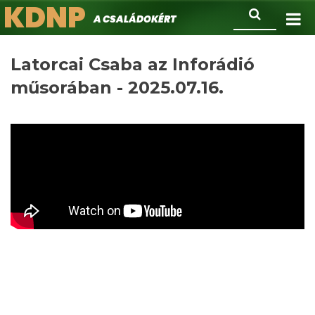
KDNP
Ugrás
Keresés
A családokért.
a
tartalomra
Latorcai Csaba az Inforádió
műsorában - 2025.07.16.