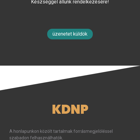
Készséggel állunk rendelkezésére!
üzenetet küldök
KDNP
A honlapunkon közölt tartalmak forrásmegjelöléssel
szabadon felhasználhatók.