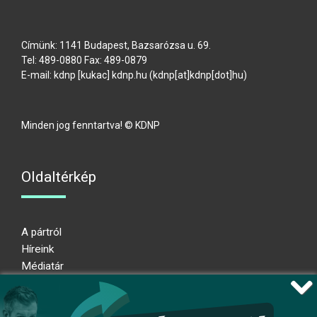
Címünk: 1141 Budapest, Bazsarózsa u. 69.
Tel: 489-0880 Fax: 489-0879
E-mail:
kdnp
[kukac]
kdnp
.
hu
(kdnp[at]kdnp[dot]hu)
Minden jog fenntartva! © KDNP
Oldaltérkép
A pártról
Híreink
Médiatár
Impresszum
Adatkezelési nyilatkozat
Átláthatósági nyilatkozat