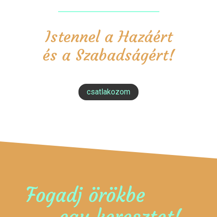
Istennel a Hazáért
és a Szabadságért!
csatlakozom
Fogadj örökbe
egy keresztet!