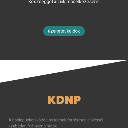
Készséggel állunk rendelkezésére!
üzenetet küldök
KDNP
A honlapunkon közölt tartalmak forrásmegjelöléssel
szabadon felhasználhatók.