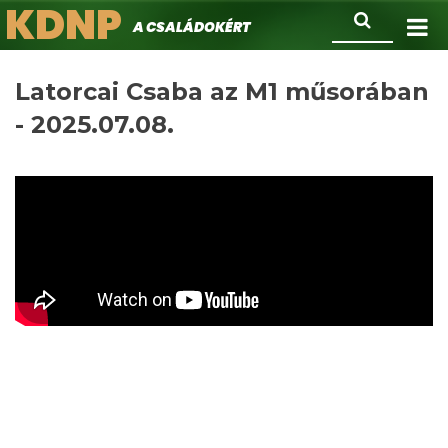
KDNP
Ugrás
Keresés
A családokért.
a
tartalomra
Latorcai Csaba az M1 műsorában
- 2025.07.08.