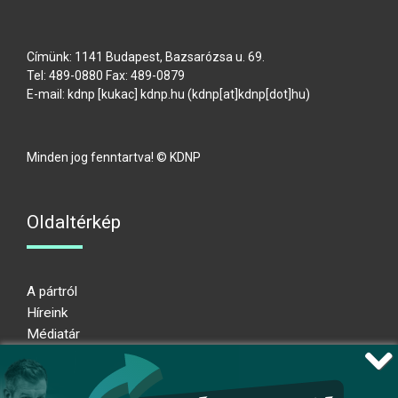
Címünk: 1141 Budapest, Bazsarózsa u. 69.
Tel: 489-0880 Fax: 489-0879
E-mail:
kdnp
[kukac]
kdnp
.
hu
(kdnp[at]kdnp[dot]hu)
Minden jog fenntartva! © KDNP
Oldaltérkép
A pártról
Híreink
Médiatár
Impresszum
Adatkezelési nyilatkozat
Átláthatósági nyilatkozat