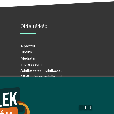
Oldaltérkép
A pártról
Híreink
Médiatár
Impresszum
Adatkezelési nyilatkozat
Átláthatósági nyilatkozat
Ugrás az oldal tetejére
1
9
1
9
8