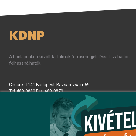
KDNP
A honlapunkon közölt tartalmak forrásmegjelöléssel szabadon
felhasználhatók.
Címünk: 1141 Budapest, Bazsarózsa u. 69.
Tel: 489-0880 Fax: 489-0879
E-mail:
kdnp
[kukac]
kdnp
.
hu
(kdnp[at]kdnp[dot]hu)
Minden jog fenntartva! © KDNP