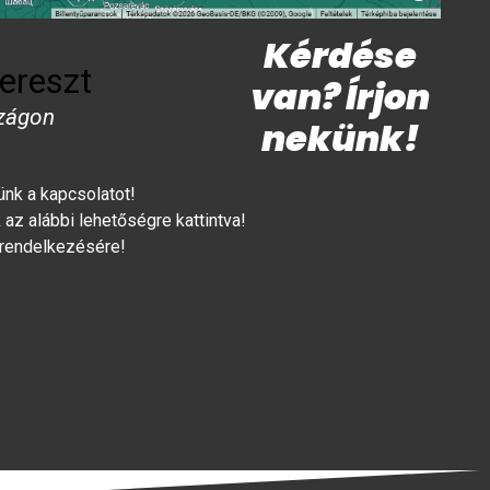
Kérdése
ereszt
van? Írjon
zágon
nekünk!
lünk a kapcsolatot!
az alábbi lehetőségre kattintva!
 rendelkezésére!