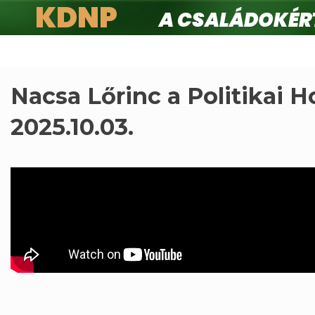
KDNP
A családokért.
Ugrás
a
tartalomra
Nacsa Lőrinc a Politikai 
2025.10.03.