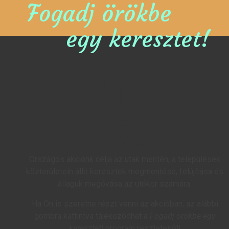
Fogadj örökbe
egy keresztet!
Országos akciónk célja az utak mentén, a települések
közterületein álló keresztek megmentése, felújítása és
állaguk megóvása az utókor számára.
Ha Ön is szeretne részt venni az akcióban, az alábbi
gombra kattintva tájékozódhat a
Fogadj örökbe egy
keresztet!
program részleteiről!