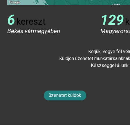
6
129
kereszt
k
Békés vármegyében
Magyarors
Kérjük, vegye fel ve
Küldjön üzenetet munkatársainknak 
Készséggel állunk
üzenetet küldök