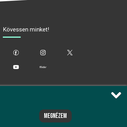
Kövessen minket!
fb
ig
x
yt
flickr
megnézem