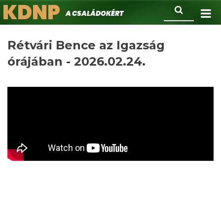
KDNP
Ugrás
Keresés
A családokért.
a
tartalomra
Rétvári Bence az Igazság
órájában - 2026.02.24.