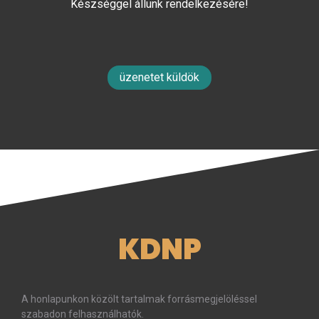
Készséggel állunk rendelkezésére!
üzenetet küldök
KDNP
A honlapunkon közölt tartalmak forrásmegjelöléssel
szabadon felhasználhatók.