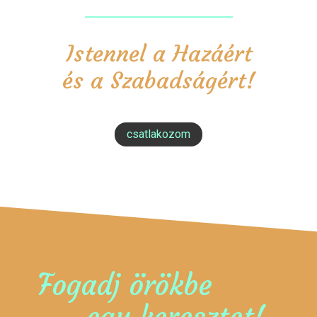
Istennel a Hazáért
és a Szabadságért!
csatlakozom
Fogadj örökbe
egy keresztet!