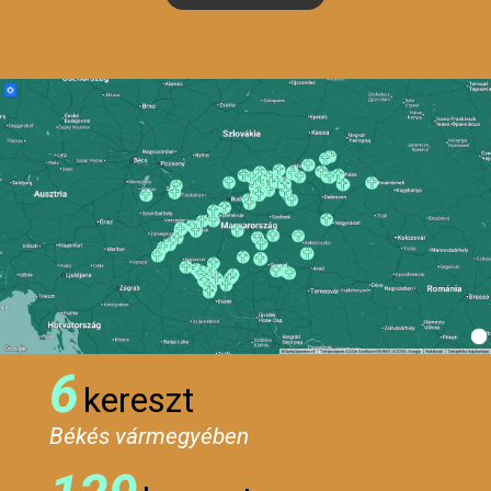
6
kereszt
Békés vármegyében