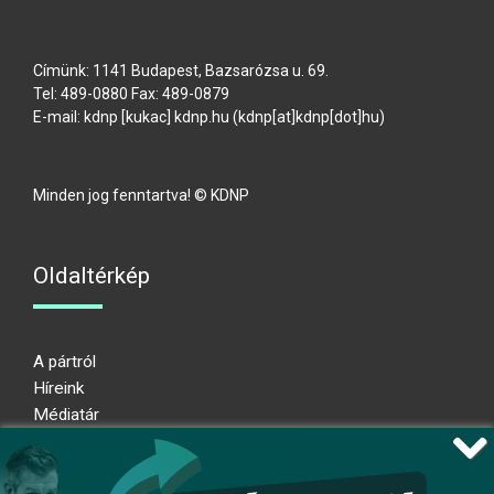
Címünk: 1141 Budapest, Bazsarózsa u. 69.
Tel: 489-0880 Fax: 489-0879
E-mail:
kdnp
[kukac]
kdnp
.
hu
(kdnp[at]kdnp[dot]hu)
Minden jog fenntartva! © KDNP
Oldaltérkép
A pártról
Híreink
Médiatár
Impresszum
Adatkezelési nyilatkozat
Átláthatósági nyilatkozat