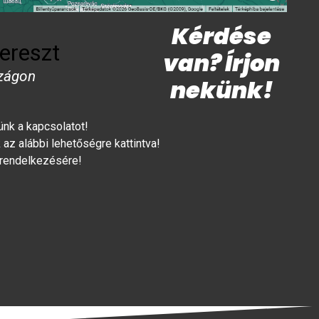
Kérdése
ereszt
van? Írjon
zágon
nekünk!
lünk a kapcsolatot!
az alábbi lehetőségre kattintva!
 rendelkezésére!