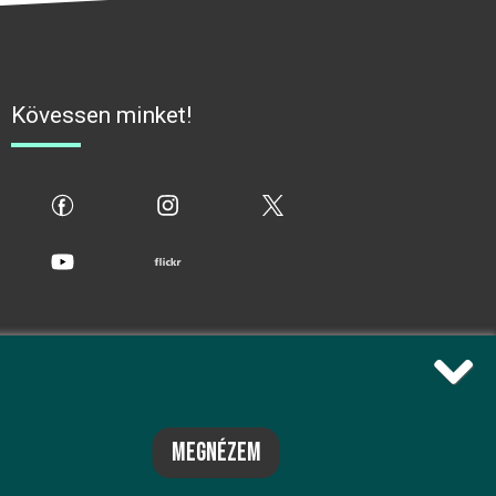
Kövessen minket!
fb
ig
x
yt
flickr
megnézem