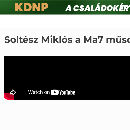
KDNP
A családokért.
Ugrás
a
tartalomra
Soltész Miklós a Ma7 műso