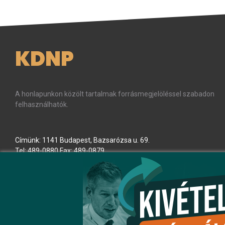
KDNP
A honlapunkon közölt tartalmak forrásmegjelöléssel szabadon
felhasználhatók.
Címünk: 1141 Budapest, Bazsarózsa u. 69.
Tel: 489-0880 Fax: 489-0879
E-mail:
kdnp
[kukac]
kdnp
.
hu
(kdnp[at]kdnp[dot]hu)
Minden jog fenntartva! © KDNP