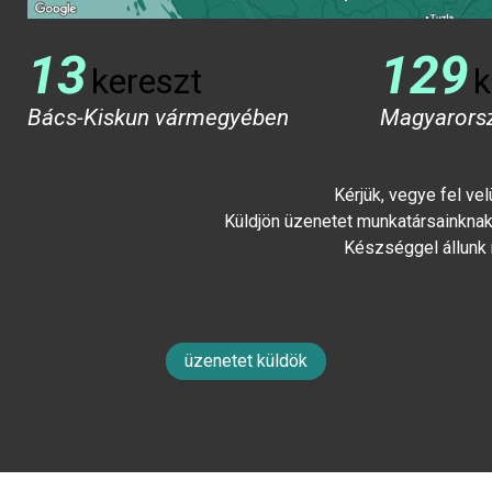
13
129
kereszt
k
Bács-Kiskun vármegyében
Magyarors
Kérjük, vegye fel ve
Küldjön üzenetet munkatársainknak 
Készséggel állunk
üzenetet küldök