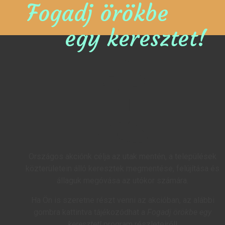
Fogadj örökbe
egy keresztet!
Országos akciónk célja az utak mentén, a települések
közterületein álló keresztek megmentése, felújítása és
állaguk megóvása az utókor számára.
Ha Ön is szeretne részt venni az akcióban, az alábbi
gombra kattintva tájékozódhat a
Fogadj örökbe egy
keresztet!
program részleteiről!