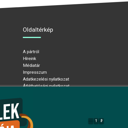
Oldaltérkép
A pártról
Híreink
Médiatár
Impresszum
Adatkezelési nyilatkozat
Átláthatósági nyilatkozat
Ugrás az oldal tetejére
1
9
1
9
8