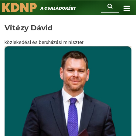
KDNP
Ugrás
Keresés
A családokért.
a
tartalomra
Vitézy Dávid
közlekedési és beruházási miniszter