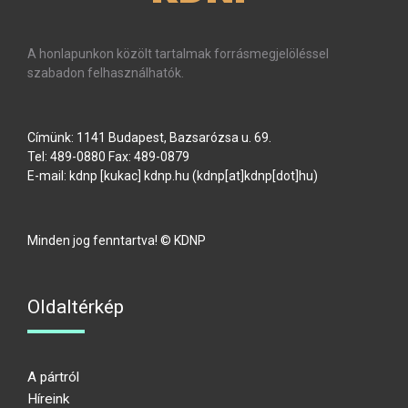
A honlapunkon közölt tartalmak forrásmegjelöléssel
szabadon felhasználhatók.
Címünk: 1141 Budapest, Bazsarózsa u. 69.
Tel: 489-0880 Fax: 489-0879
E-mail:
kdnp
[kukac]
kdnp
.
hu
(kdnp[at]kdnp[dot]hu)
Minden jog fenntartva! © KDNP
Oldaltérkép
A pártról
Híreink