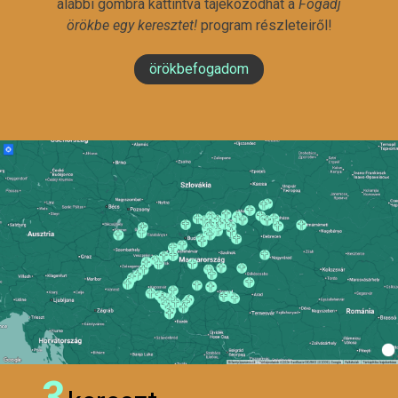
alábbi gombra kattintva tájékozódhat a
Fogadj
örökbe egy keresztet!
program részleteiről!
örökbefogadom
3