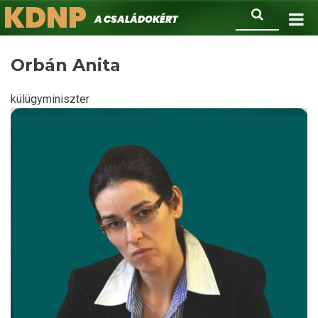
KDNP
Ugrás
Keresés
A családokért.
a
tartalomra
Orbán Anita
külügyminiszter