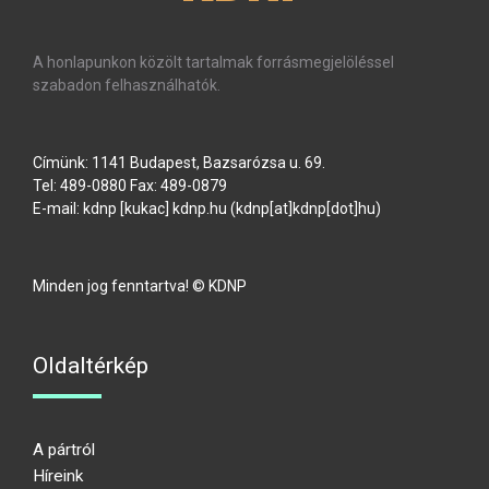
A honlapunkon közölt tartalmak forrásmegjelöléssel
szabadon felhasználhatók.
Címünk: 1141 Budapest, Bazsarózsa u. 69.
Tel: 489-0880 Fax: 489-0879
E-mail:
kdnp
[kukac]
kdnp
.
hu
(kdnp[at]kdnp[dot]hu)
Minden jog fenntartva! © KDNP
Oldaltérkép
A pártról
Híreink