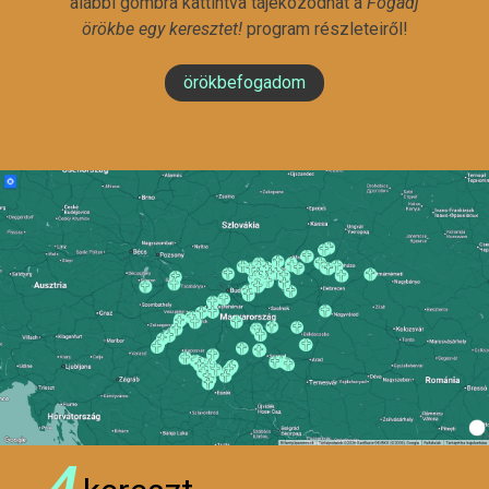
alábbi gombra kattintva tájékozódhat a
Fogadj
örökbe egy keresztet!
program részleteiről!
örökbefogadom
4