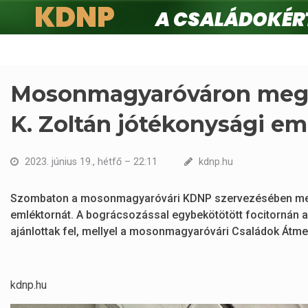
KDNP
A családokért.
Ugrás
a
tartalomra
Mosonmagyaróváron megta
K. Zoltán jótékonysági em
2023. június 19., hétfő – 22:11
kdnp.hu
Szombaton a mosonmagyaróvári KDNP szervezésében megta
emléktornát. A bográcsozással egybekötötött focitornán a
ajánlottak fel, mellyel a mosonmagyaróvári Családok Átme
kdnp.hu