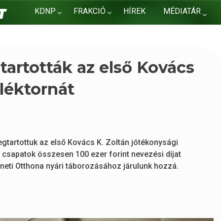
KDNP
FRAKCIÓ
HÍREK
MÉDIATÁR
KAPCSOLAT
rtották az első Kovács
léktornát
rtottuk az első Kovács K. Zoltán jótékonysági
 csapatok összesen 100 ezer forint nevezési díjat
neti Otthona nyári táborozásához járulunk hozzá.