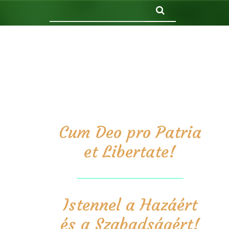
Keresés
Cum Deo pro Patria
et Libertate!
Istennel a Hazáért
és a Szabadságért!