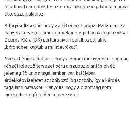
ő tudtával engedték be az orosz titkosszolgálatot a magyar
titkosszolgálathoz.
Kifogásolta azt is, hogy az EB és az Európai Parlament az
irányelv-tervezet ismertetésekor megint csak nem azokkal,
Dobrev Klára (DK) párttársaival foglalkozott, akik
„bőröndben kapták a millióeurókat”.
Nacsa Lőrinc kitért arra, hogy a demokráciavédelmi csomag
részét képező tervezet sérti a szubszidiaritás elvét;
jelenleg 15 uniós tagállamban van hatályban
érdekképviseletet szabályozó jogszabály, így a kérdés
tagállami hatáskör. Hiányolta, hogy a bizottság nem
indokolta megfelelően a tervezetet.