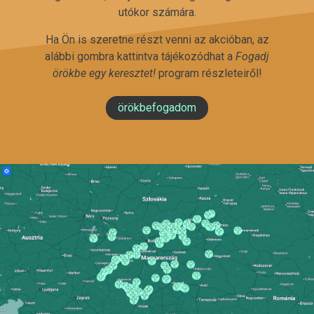
utókor számára.
Ha Ön is szeretne részt venni az akcióban, az
alábbi gombra kattintva tájékozódhat a
Fogadj
örökbe egy keresztet!
program részleteiről!
örökbefogadom