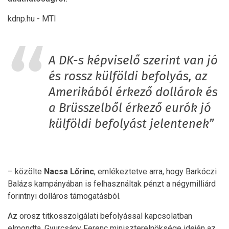
kdnp.hu - MTI
A DK-s képviselő szerint van jó
és rossz külföldi befolyás, az
Amerikából érkező dollárok és
a Brüsszelből érkező eurók jó
külföldi befolyást jelentenek”
– közölte
Nacsa Lőrinc
, emlékeztetve arra, hogy Barkóczi
Balázs kampányában is felhasználtak pénzt a négymilliárd
forintnyi dolláros támogatásból.
Az orosz titkosszolgálati befolyással kapcsolatban
elmondta, Gyurcsány Ferenc miniszterelnöksége idején az