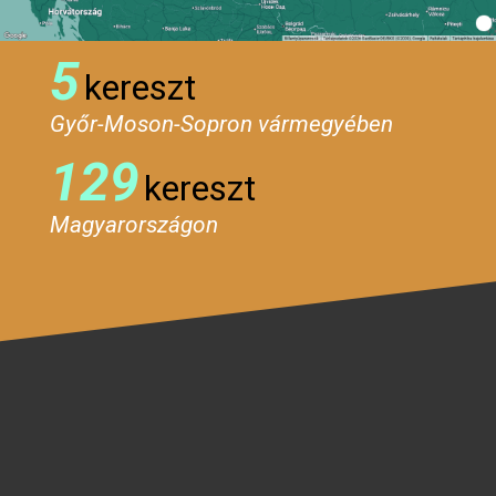
5
kereszt
Győr-Moson-Sopron vármegyében
129
kereszt
Magyarországon