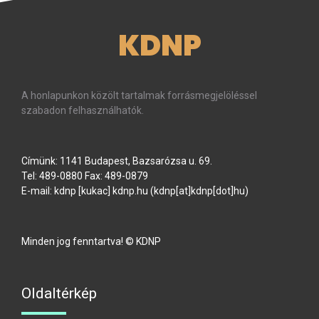
KDNP
A honlapunkon közölt tartalmak forrásmegjelöléssel
szabadon felhasználhatók.
Címünk: 1141 Budapest, Bazsarózsa u. 69.
Tel: 489-0880 Fax: 489-0879
E-mail:
kdnp
[kukac]
kdnp
.
hu
(kdnp[at]kdnp[dot]hu)
Minden jog fenntartva! © KDNP
Oldaltérkép