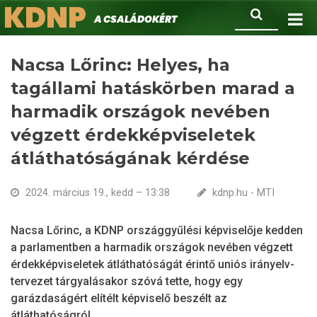
KDNP
Ugrás
Keresés
A családokért.
a
tartalomra
Nacsa Lőrinc: Helyes, ha
tagállami hatáskörben marad a
harmadik országok nevében
végzett érdekképviseletek
átláthatóságának kérdése
2024. március 19., kedd – 13:38
kdnp.hu - MTI
Nacsa Lőrinc, a KDNP országgyűlési képviselője kedden
a parlamentben a harmadik országok nevében végzett
érdekképviseletek átláthatóságát érintő uniós irányelv-
tervezet tárgyalásakor szóvá tette, hogy egy
garázdaságért elítélt képviselő beszélt az
átláthatóságról.