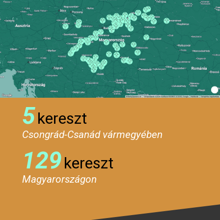
5
kereszt
Csongrád-Csanád vármegyében
129
kereszt
Magyarországon