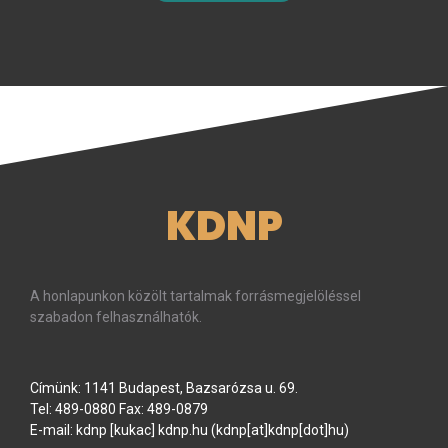
KDNP
A honlapunkon közölt tartalmak forrásmegjelöléssel
szabadon felhasználhatók.
Címünk: 1141 Budapest, Bazsarózsa u. 69.
Tel: 489-0880 Fax: 489-0879
E-mail:
kdnp
[kukac]
kdnp
.
hu
(kdnp[at]kdnp[dot]hu)