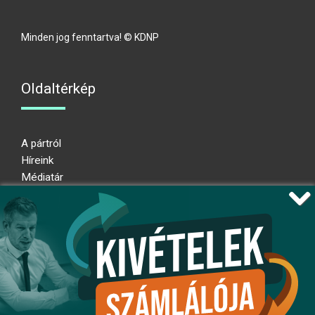
Minden jog fenntartva! © KDNP
Oldaltérkép
A pártról
Híreink
Médiatár
Impresszum
Adatkezelési nyilatkozat
Átláthatósági nyilatkozat
Ugrás az oldal tetejére
Kövessen minket!