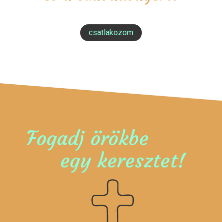
csatlakozom
Fogadj örökbe
egy keresztet!