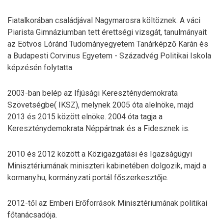
Fiatalkorában családjával Nagymarosra költöznek. A váci
Piarista Gimnáziumban tett érettségi vizsgát, tanulmányait
az Eötvös Lóránd Tudományegyetem Tanárképző Karán és
a Budapesti Corvinus Egyetem - Századvég Politikai Iskola
képzésén folytatta.
2003-ban belép az Ifjúsági Kereszténydemokrata
Szövetségbe( IKSZ), melynek 2005 óta alelnöke, majd
2013 és 2015 között elnöke. 2004 óta tagja a
Kereszténydemokrata Néppártnak és a Fidesznek is.
2010 és 2012 között a Közigazgatási és Igazságügyi
Minisztériumának miniszteri kabinetében dolgozik, majd a
kormany.hu, kormányzati portál főszerkesztője.
2012-től az Emberi Erőforrások Minisztériumának politikai
főtanácsadója.