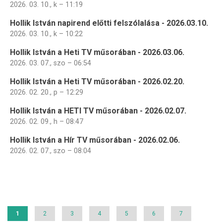
2026. 03. 10., k – 11:19
Hollik István napirend előtti felszólalása - 2026.03.10.
2026. 03. 10., k – 10:22
Hollik István a Heti TV műsorában - 2026.03.06.
2026. 03. 07., szo – 06:54
Hollik István a Heti TV műsorában - 2026.02.20.
2026. 02. 20., p – 12:29
Hollik István a HETI TV műsorában - 2026.02.07.
2026. 02. 09., h – 08:47
Hollik István a Hír TV műsorában - 2026.02.06.
2026. 02. 07., szo – 08:04
Oldalszámozás
Jelenlegi
1
Page
2
Page
3
Page
4
Page
5
Page
6
Page
7
oldal