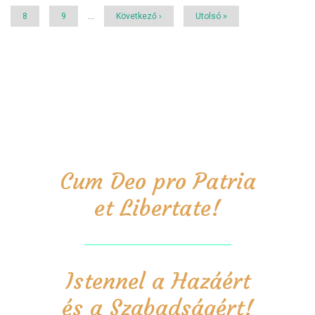
Page
8
Page
9
…
Következő
Következő ›
Utolsó
Utolsó »
oldal
oldal
Cum Deo pro Patria
et Libertate!
Istennel a Hazáért
és a Szabadságért!