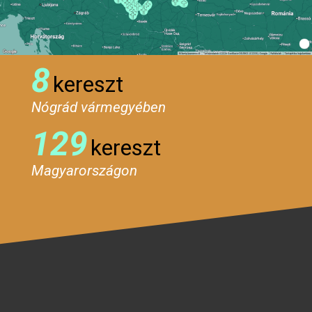
8
kereszt
Nógrád vármegyében
129
kereszt
Magyarországon