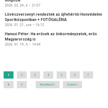
dolgozik
2026. 02. 24., k – 21:07
Lövészversenyt rendeztek az újfehértói Honvédelmi
Sportközpontban + FOTÓGALÉRIA
2026. 01. 21., sze – 16:12
Hanusi Péter: Ha erősek az önkormányzatok, erős
Magyarország is
2026. 01. 19., h – 14:44
Oldalszámozás
Jelenlegi
1
Page
2
Page
3
Page
4
Page
5
Page
6
Page
7
oldal
Page
8
Page
9
…
Következő
Következő ›
Utolsó
Utolsó »
oldal
oldal