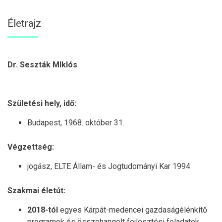
Életrajz
Dr. Seszták MIklós
Születési hely, idő:
Budapest, 1968. október 31.
Végzettség:
jogász, ELTE Állam- és Jogtudományi Kar 1994
Szakmai életút:
2018-tól
egyes Kárpát-medencei gazdaságélénkítő
programok és összehangolt fejlesztési feladatok,