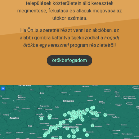
települések közterületein álló keresztek
megmentése, felújítása és állaguk megóvása az
utókor számára.
Ha Ön is szeretne részt venni az akcióban, az
alábbi gombra kattintva tájékozódhat a
Fogadj
örökbe egy keresztet!
program részleteiről!
örökbefogadom