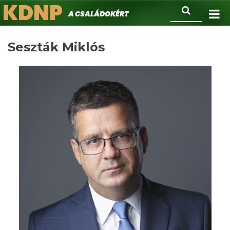
KDNP
Ugrás
Keresés
A családokért.
a
tartalomra
Seszták Miklós