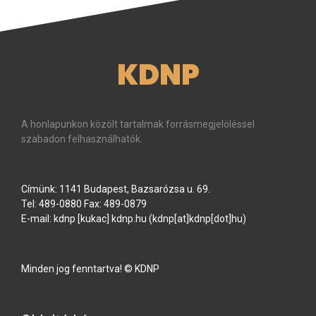
KDNP
A honlapunkon közölt tartalmak forrásmegjelöléssel
szabadon felhasználhatók.
Címünk: 1141 Budapest, Bazsarózsa u. 69.
Tel: 489-0880 Fax: 489-0879
E-mail:
kdnp
[kukac]
kdnp
.
hu
(kdnp[at]kdnp[dot]hu)
Minden jog fenntartva! © KDNP