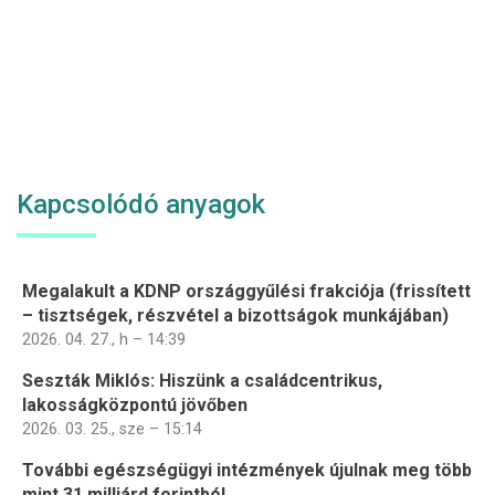
Kapcsolódó anyagok
Megalakult a KDNP országgyűlési frakciója (frissített
– tisztségek, részvétel a bizottságok munkájában)
2026. 04. 27., h – 14:39
Seszták Miklós: Hiszünk a családcentrikus,
lakosságközpontú jövőben
2026. 03. 25., sze – 15:14
További egészségügyi intézmények újulnak meg több
mint 31 milliárd forintból