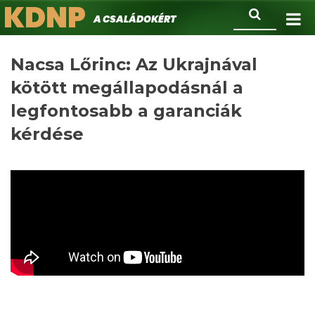
KDNP
Ugrás
Keresés
A családokért.
a
tartalomra
Nacsa Lőrinc: Az Ukrajnával
kötött megállapodásnál a
legfontosabb a garanciák
kérdése