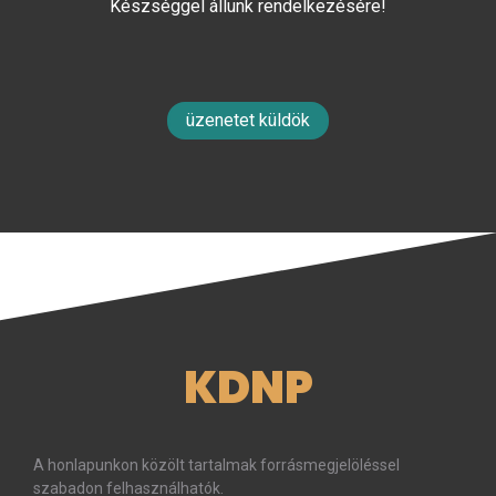
Készséggel állunk rendelkezésére!
üzenetet küldök
KDNP
A honlapunkon közölt tartalmak forrásmegjelöléssel
szabadon felhasználhatók.