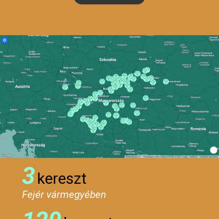
3
kereszt
Fejér vármegyében