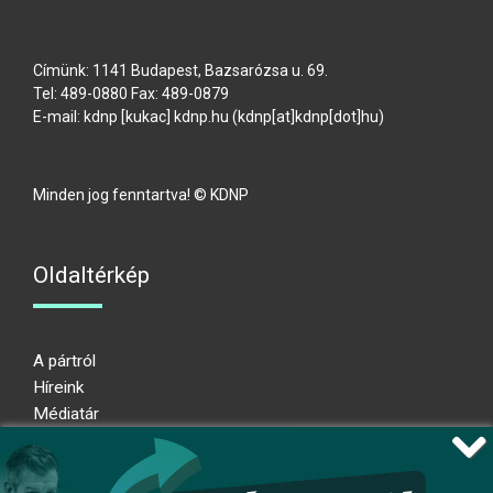
Címünk: 1141 Budapest, Bazsarózsa u. 69.
Tel: 489-0880 Fax: 489-0879
E-mail:
kdnp
[kukac]
kdnp
.
hu
(kdnp[at]kdnp[dot]hu)
Minden jog fenntartva! © KDNP
Oldaltérkép
A pártról
Híreink
Médiatár
Impresszum
Adatkezelési nyilatkozat
Átláthatósági nyilatkozat