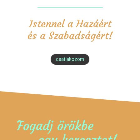
Istennel a Hazáért
és a Szabadságért!
csatlakozom
Fogadj örökbe
egy keresztet!