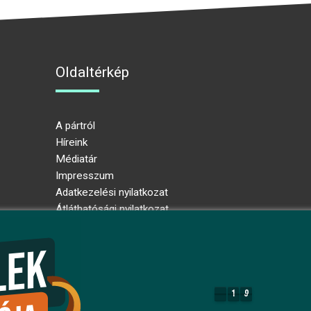
Oldaltérkép
A pártról
Híreink
Médiatár
Impresszum
Adatkezelési nyilatkozat
Átláthatósági nyilatkozat
Ugrás az oldal tetejére
1
9
1
9
8