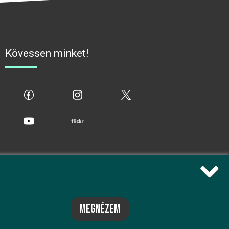
Kövessen minket!
fb
ig
x
yt
flickr
megnézem