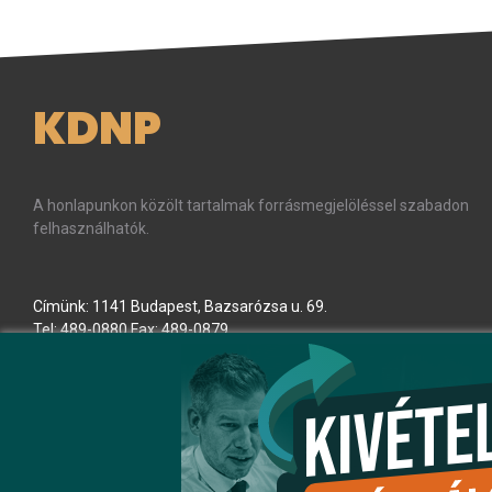
KDNP
A honlapunkon közölt tartalmak forrásmegjelöléssel szabadon
felhasználhatók.
Címünk: 1141 Budapest, Bazsarózsa u. 69.
Tel: 489-0880 Fax: 489-0879
E-mail:
kdnp
[kukac]
kdnp
.
hu
(kdnp[at]kdnp[dot]hu)
Minden jog fenntartva! © KDNP