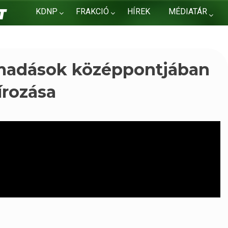
KDNP
FRAKCIÓ
HÍREK
MÉDIATÁR
KAPCSOLAT
ámadások középpontjában
írozása