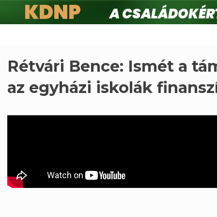
KDNP
A családokért.
Ugrás
a
tartalomra
Rétvári Bence: Ismét a t
az egyházi iskolák finansz