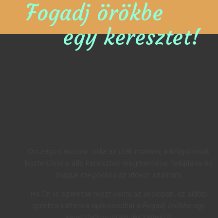
Fogadj örökbe
egy keresztet!
Országos akciónk célja az utak mentén, a települések
közterületein álló keresztek megmentése, felújítása és
állaguk megóvása az utókor számára.
Ha Ön is szeretne részt venni az akcióban, az alábbi
gombra kattintva tájékozódhat a
Fogadj örökbe egy
keresztet!
program részleteiről!