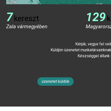
7
129
kereszt
k
Zala vármegyében
Magyarors
Kérjük, vegye fel ve
Küldjön üzenetet munkatársainknak 
Készséggel állunk
üzenetet küldök