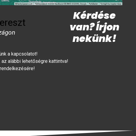
Kérdése
ereszt
van? Írjon
zágon
nekünk!
lünk a kapcsolatot!
az alábbi lehetőségre kattintva!
 rendelkezésére!