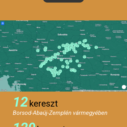
12
kereszt
Borsod-Abaúj-Zemplén vármegyében