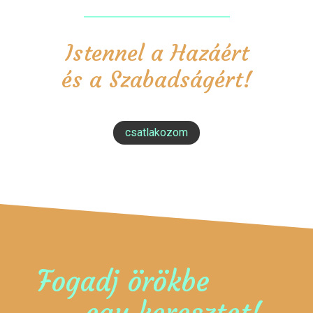
Istennel a Hazáért
és a Szabadságért!
csatlakozom
Fogadj örökbe
egy keresztet!