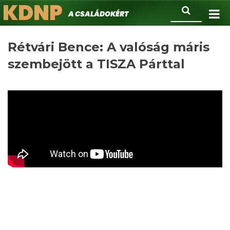
KDNP
Ugrás
Keresés
A családokért.
a
tartalomra
Rétvári Bence: A valóság máris
szembejött a TISZA Párttal