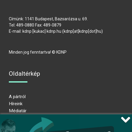
Címünk: 1141 Budapest, Bazsarózsa u. 69.
Tel: 489-0880 Fax: 489-0879
E-mail:
kdnp
[kukac]
kdnp
.
hu
(kdnp[at]kdnp[dot]hu)
Minden jog fenntartva! © KDNP
Oldaltérkép
A pártról
Híreink
Médiatár
Impresszum
Adatkezelési nyilatkozat
Átláthatósági nyilatkozat