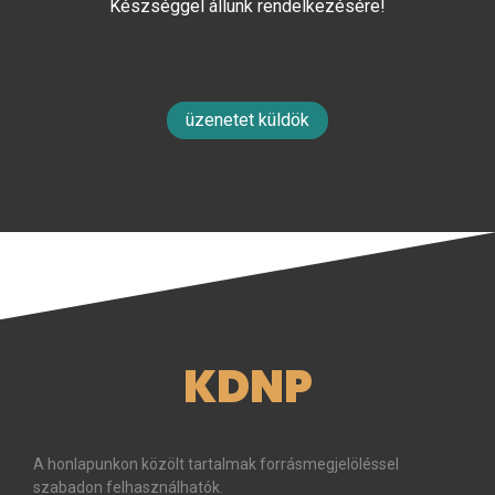
Készséggel állunk rendelkezésére!
üzenetet küldök
KDNP
A honlapunkon közölt tartalmak forrásmegjelöléssel
szabadon felhasználhatók.