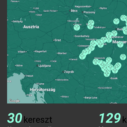
30
129
kereszt
k