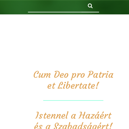
Keresés
Cum Deo pro Patria
et Libertate!
Istennel a Hazáért
és a Szabadságért!