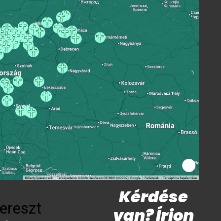
Kérdése
ereszt
van? Írjon