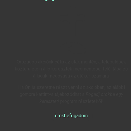
Országos akciónk célja az utak mentén, a települések
közterületein álló keresztek megmentése, felújítása és
állaguk megóvása az utókor számára.
Ha Ön is szeretne részt venni az akcióban, az alábbi
gombra kattintva tájékozódhat a
Fogadj örökbe egy
keresztet!
program részleteiről!
örökbefogadom