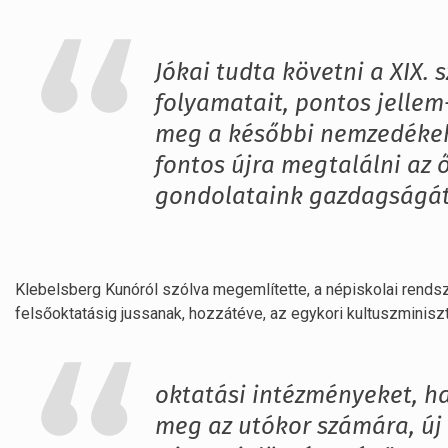
Jókai tudta követni a XIX.
folyamatait, pontos jellem
meg a későbbi nemzedékeke
fontos újra megtalálni az 
gondolataink gazdagságát k
Klebelsberg Kunóról szólva megemlítette, a népiskolai rends
felsőoktatásig jussanak, hozzátéve, az egykori kultuszminisz
oktatási intézményeket, 
meg az utókor számára, új