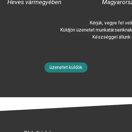
Heves vármegyében
Magyarors
Kérjük, vegye fel ve
Küldjön üzenetet munkatársainknak 
Készséggel állunk
üzenetet küldök