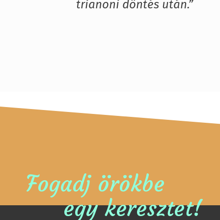
trianoni döntés után.”
Fogadj örökbe
egy keresztet!