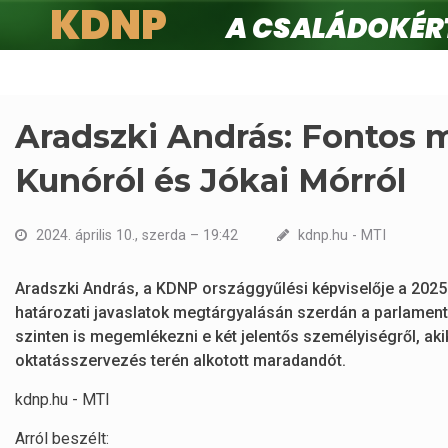
KDNP
A családokért.
Ugrás
a
tartalomra
Aradszki András: Fontos 
Kunóról és Jókai Mórról
2024. április 10., szerda – 19:42
kdnp.hu - MTI
Aradszki András, a KDNP országgyűlési képviselője a 202
határozati javaslatok megtárgyalásán szerdán a parlamen
szinten is megemlékezni e két jelentős személyiségről, ak
oktatásszervezés terén alkotott maradandót.
kdnp.hu - MTI
Arról beszélt: