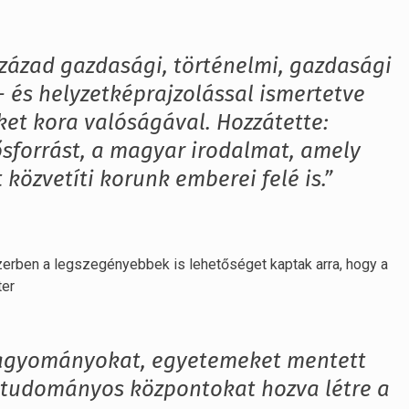
 század gazdasági, történelmi, gazdasági
- és helyzetképrajzolással ismertetve
t kora valóságával. Hozzátette:
ősforrást, a magyar irodalmat, amely
özvetíti korunk emberei felé is.”
zerben a legszegényebbek is lehetőséget kaptak arra, hogy a
ter
hagyományokat, egyetemeket mentett
 tudományos központokat hozva létre a