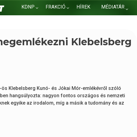
KDNP
FRAKCIÓ
HÍREK
MÉDIATÁR
KAPCSOLAT
megemlékezni Klebelsberg
5-ös Klebelsberg Kunó- és Jókai Mór-emlékévről szóló
tben hangsúlyozta: nagyon fontos országos és nemzeti
iknek egyike az irodalom, míg a másik a tudomány és az