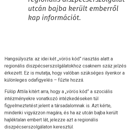
utcán bajba került emberről
kap információt.
Hangsúlyozta: az idei két „vörös kód” riasztás alatt a
regionális diszpécserszolgálatokhoz csaknem száz jelzés
érkezett. Ez is mutatja, hogy valóban szükséges ilyenkor a
különleges odafigyelés – fűzte hozzá.
Fülöp Attila kitért arra, hogy a „vörös kód” a szociális
intézményekre vonatkozó intézkedéseken túl
figyelmeztetést jelent a társadalomnak is. Azt kérte,
mindenki vigyázzon magára, és ha az utcán bajba került
hajléktalan embert lát, jelezze azt a regionális
diszpécserszolgálaton keresztül.