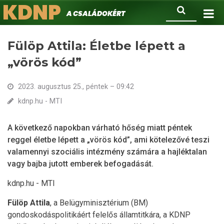
KDNP
Ugrás
Keresés
A családokért.
a
tartalomra
Fülöp Attila: Életbe lépett a
„vörös kód”
2023. augusztus 25., péntek – 09:42
kdnp.hu - MTI
A következő napokban várható hőség miatt péntek
reggel életbe lépett a „vörös kód”, ami kötelezővé teszi
valamennyi szociális intézmény számára a hajléktalan
vagy bajba jutott emberek befogadását.
kdnp.hu - MTI
Fülöp Attila
, a Belügyminisztérium (BM)
gondoskodáspolitikáért felelős államtitkára, a KDNP