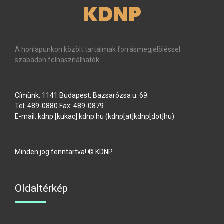
KDNP
A honlapunkon közölt tartalmak forrásmegjelöléssel
szabadon felhasználhatók.
Címünk: 1141 Budapest, Bazsarózsa u. 69.
Tel: 489-0880 Fax: 489-0879
E-mail:
kdnp
[kukac]
kdnp
.
hu
(kdnp[at]kdnp[dot]hu)
Minden jog fenntartva! © KDNP
Oldaltérkép