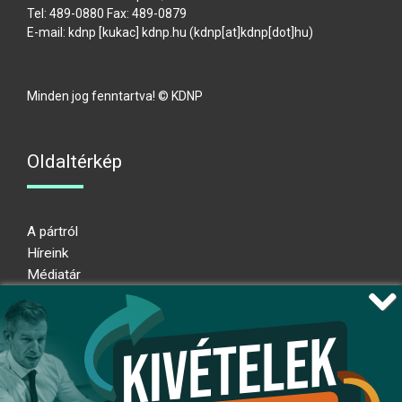
Tel: 489-0880 Fax: 489-0879
E-mail:
kdnp
[kukac]
kdnp
.
hu
(kdnp[at]kdnp[dot]hu)
Minden jog fenntartva! © KDNP
Oldaltérkép
A pártról
Híreink
Médiatár
Impresszum
Adatkezelési nyilatkozat
Átláthatósági nyilatkozat
Ugrás az oldal tetejére