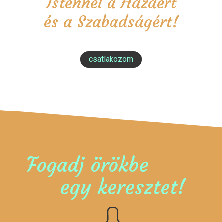
Istennel a Hazáért
és a Szabadságért!
csatlakozom
Fogadj örökbe
egy keresztet!