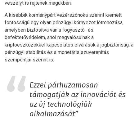
veszélyt is rejtenek magukban.
A kisebbik kormánypárt vezérszónoka szerint kiemelt
fontosságú egy olyan pénzügyi környezet létrehozása,
amelyben biztosítva van a fogyasztó- és
befektetővédelem, ahol megvalósulnak a
kriptoeszközökkel kapcsolatos elvárások a jogbiztonság, a
pénzügyi stabilitás és a monetáris szuverenitás
szempontjai szerint is.
Ezzel párhuzamosan
támogatják az innovációt és
az új technológiák
alkalmazását”