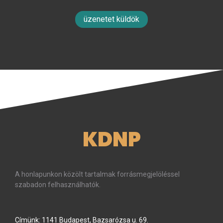
üzenetet küldök
KDNP
A honlapunkon közölt tartalmak forrásmegjelöléssel
szabadon felhasználhatók.
Címünk: 1141 Budapest, Bazsarózsa u. 69.