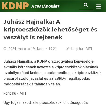
KDNP
Ugrás
Keresés
A családokért.
a
tartalomra
Juhász Hajnalka: A
kriptoeszközök lehetőséget és
veszélyt is rejtenek
2024. március 19., kedd – 19:21
kdnp.hu - MTI
Juhász Hajnalka, a KDNP országgyűlési képviselője
aktuális kérdésnek nevezte a kriptoeszközök piacának
szabályozását kedden a parlamentben a kriptoeszközök
piacáról szóló javaslat és az EBRD-megállapodás
módosításának általános vitáján.
kdnp.hu - MTI
Úgy fogalmazott: a kriptoeszközök lehetőséget és