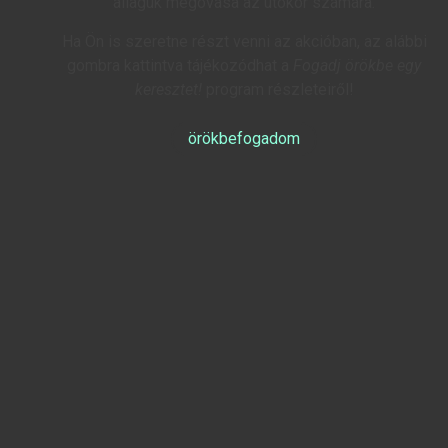
állaguk megóvása az utókor számára.
Ha Ön is szeretne részt venni az akcióban, az alábbi
gombra kattintva tájékozódhat a
Fogadj örökbe egy
keresztet!
program részleteiről!
örökbefogadom