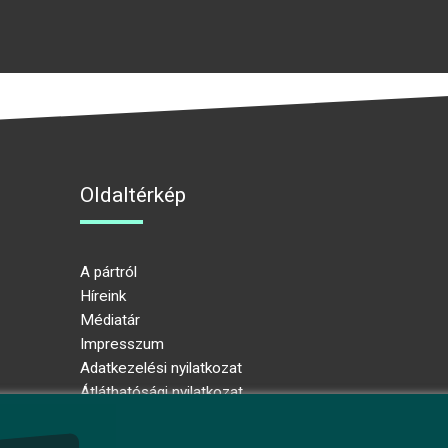
Oldaltérkép
A pártról
Híreink
Médiatár
Impresszum
Adatkezelési nyilatkozat
Átláthatósági nyilatkozat
Ugrás az oldal tetejére