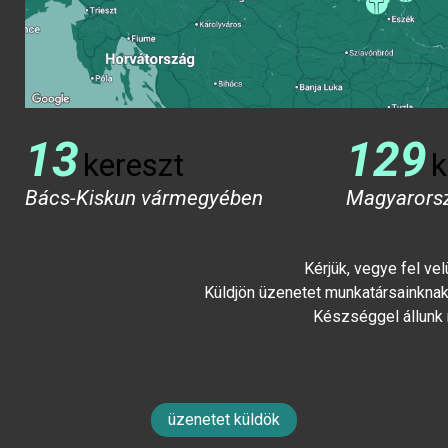
13
129
kereszt
k
Bács-Kiskun vármegyében
Magyarors
Kérjük, vegye fel ve
Küldjön üzenetet munkatársainknak 
Készséggel állunk
üzenetet küldök