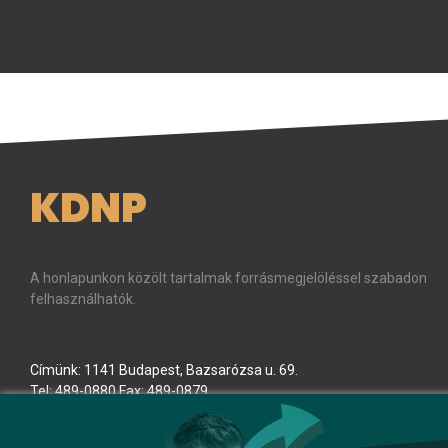
KDNP
A honlapunkon közölt tartalmak forrásmegjelöléssel szabadon
felhasználhatók.
Címünk: 1141 Budapest, Bazsarózsa u. 69.
Tel: 489-0880 Fax: 489-0879
E-mail:
kdnp
[kukac]
kdnp
.
hu
(kdnp[at]kdnp[dot]hu)