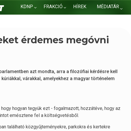
KDNP
FRAKCIÓ
HÍREK
MÉDIATÁR
KAPCSOLAT
eket érdemes megóvni
rlamentben azt mondta, arra a filozófiai kérdésre kell
, kúriákkal, várakkal, amelyekhez a magyar történelem
ogy hogyan tegyük ezt - fogalmazott, hozzátéve, hogy az
rintot emésztene fel a költségvetésből.
ban található közgyűjteményekre, parkokra és kertekre