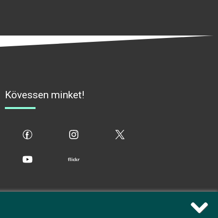
Kövessen minket!
fb
ig
x
yt
flickr