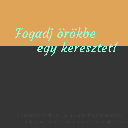
Fogadj örökbe
egy keresztet!
Országos akciónk célja az utak mentén, a települések
közterületein álló keresztek megmentése, felújítása és