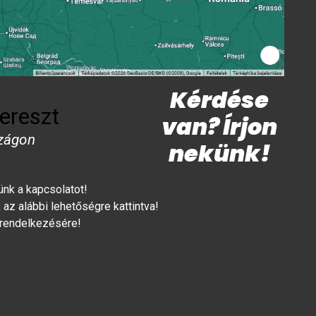
Kérdése
ereszt
van? Írjon
zágon
nekünk!
lünk a kapcsolatot!
az alábbi lehetőségre kattintva!
 rendelkezésére!