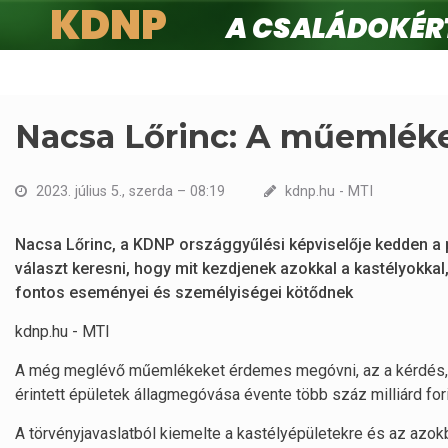
KDNP
A családokért.
Ugrás
a
tartalomra
Nacsa Lőrinc: A műemlék
2023. július 5., szerda – 08:19
kdnp.hu - MTI
Nacsa Lőrinc, a KDNP országgyűlési képviselője kedden a pa
választ keresni, hogy mit kezdjenek azokkal a kastélyokkal
fontos eseményei és személyiségei kötődnek
kdnp.hu - MTI
A még meglévő műemlékeket érdemes megóvni, az a kérdés, h
érintett épületek állagmegóvása évente több száz milliárd fo
A törvényjavaslatból kiemelte a kastélyépületekre és az azok