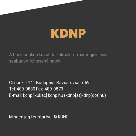
KDNP
A honlapunkon közölt tartalmak forrásmegjelöléssel
szabadon felhasználhatók.
Címünk: 1141 Budapest, Bazsarózsa u. 69.
Tel: 489-0880 Fax: 489-0879
E-mail:
kdnp
[kukac]
kdnp
.
hu
(kdnp[at]kdnp[dot]hu)
Minden jog fenntartva! © KDNP