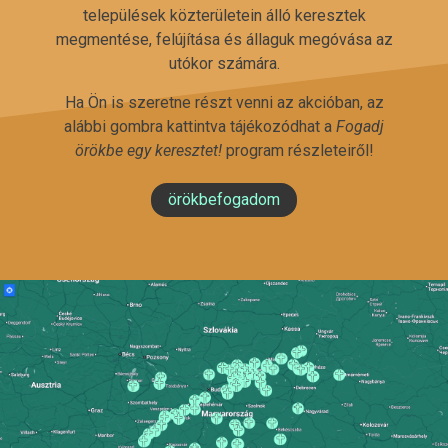
települések közterületein álló keresztek
megmentése, felújítása és állaguk megóvása az
utókor számára.
Ha Ön is szeretne részt venni az akcióban, az
alábbi gombra kattintva tájékozódhat a
Fogadj
örökbe egy keresztet!
program részleteiről!
örökbefogadom