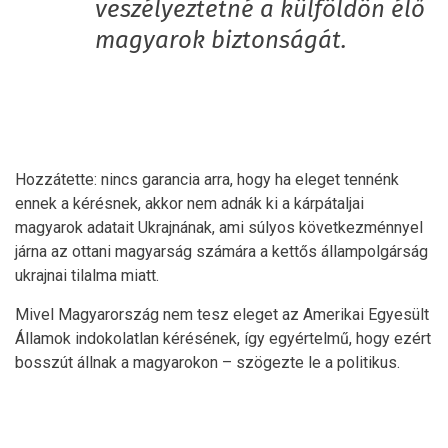
veszélyeztetné a külföldön élő
magyarok biztonságát.
Hozzátette: nincs garancia arra, hogy ha eleget tennénk
ennek a kérésnek, akkor nem adnák ki a kárpátaljai
magyarok adatait Ukrajnának, ami súlyos következménnyel
járna az ottani magyarság számára a kettős állampolgárság
ukrajnai tilalma miatt.
Mivel Magyarország nem tesz eleget az Amerikai Egyesült
Államok indokolatlan kérésének, így egyértelmű, hogy ezért
bosszút állnak a magyarokon – szögezte le a politikus.