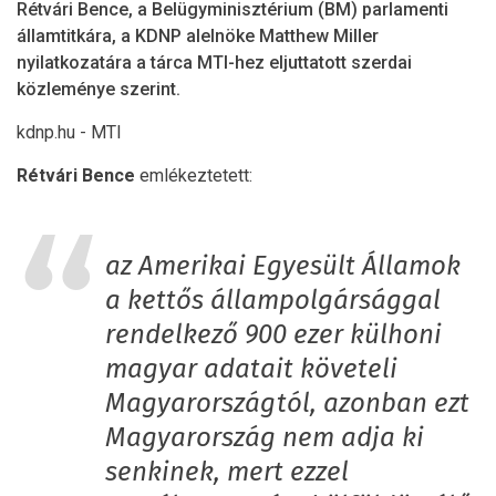
Rétvári Bence, a Belügyminisztérium (BM) parlamenti
államtitkára, a KDNP alelnöke Matthew Miller
nyilatkozatára a tárca MTI-hez eljuttatott szerdai
közleménye szerint.
kdnp.hu - MTI
Rétvári Bence
emlékeztetett:
az Amerikai Egyesült Államok
a kettős állampolgársággal
rendelkező 900 ezer külhoni
magyar adatait követeli
Magyarországtól, azonban ezt
Magyarország nem adja ki
senkinek, mert ezzel