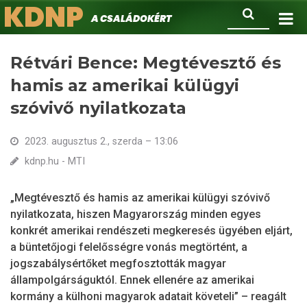
KDNP
Ugrás
Keresés
A családokért.
a
tartalomra
Rétvári Bence: Megtévesztő és
hamis az amerikai külügyi
szóvivő nyilatkozata
2023. augusztus 2., szerda – 13:06
kdnp.hu - MTI
„Megtévesztő és hamis az amerikai külügyi szóvivő
nyilatkozata, hiszen Magyarország minden egyes
konkrét amerikai rendészeti megkeresés ügyében eljárt,
a büntetőjogi felelősségre vonás megtörtént, a
jogszabálysértőket megfosztották magyar
állampolgárságuktól. Ennek ellenére az amerikai
kormány a külhoni magyarok adatait követeli” – reagált