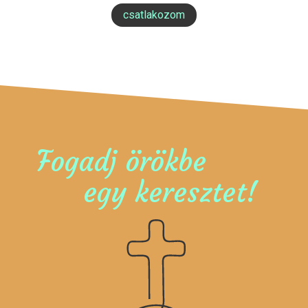
csatlakozom
Fogadj örökbe
egy keresztet!