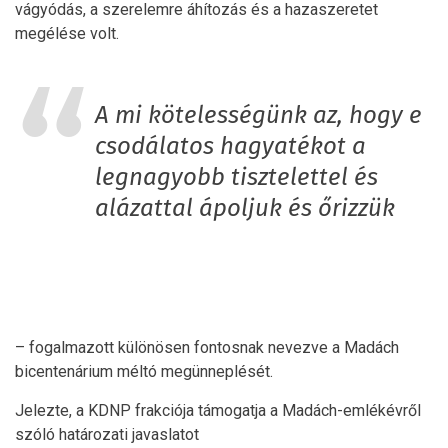
vágyódás, a szerelemre áhítozás és a hazaszeretet
megélése volt.
A mi kötelességünk az, hogy e
csodálatos hagyatékot a
legnagyobb tisztelettel és
alázattal ápoljuk és őrizzük
– fogalmazott különösen fontosnak nevezve a Madách
bicentenárium méltó megünneplését.
Jelezte, a KDNP frakciója támogatja a Madách-emlékévről
szóló határozati javaslatot