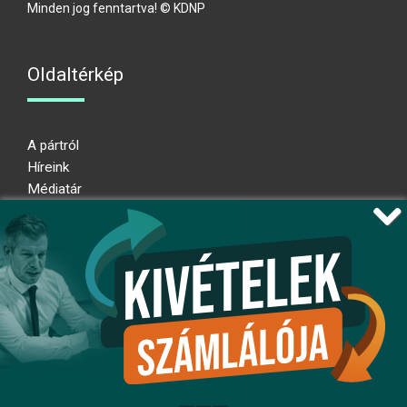
Minden jog fenntartva! © KDNP
Oldaltérkép
A pártról
Híreink
Médiatár
Impresszum
Adatkezelési nyilatkozat
Átláthatósági nyilatkozat
Ugrás az oldal tetejére
Kövessen minket!
fb
ig
x