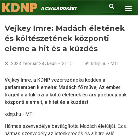
KDNP
Ugrás
Keresés
A családokért.
a
tartalomra
Vejkey Imre: Madách életének
és költészetének központi
eleme a hit és a küzdés
2023. február 28., kedd – 21:15
kdnp.hu - MTI
Vejkey Imre, a KDNP vezérszónoka kedden a
parlamentben kiemelte: Madách fő műve, Az ember
tragédiája tükrözi a költő életének és ars poeticájának
központi elemeit, a hitet és a küzdést.
kdnp.hu - MTI
Hármas szenvedélye bevilágította Madách életútját. Ez a
hármas szenvedély az istenkeresés és a hitre való