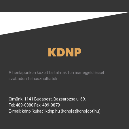
KDNP
A honlapunkon közölt tartalmak forrásmegjelöléssel
szabadon felhasználhatók.
Címünk: 1141 Budapest, Bazsarózsa u. 69.
Tel: 489-0880 Fax: 489-0879
E-mail:
kdnp
[kukac]
kdnp
.
hu
(kdnp[at]kdnp[dot]hu)