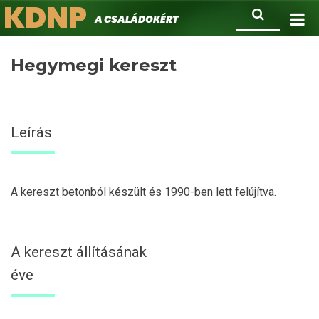
KDNP
Ugrás
Keresés
A családokért.
a
tartalomra
Hegymegi kereszt
Leírás
A kereszt betonból készült és 1990-ben lett felújítva.
A kereszt állításának
éve