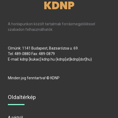
KDNP
A honlapunkon közölt tartalmak forrásmegjelöléssel
szabadon felhasználhatók.
Címünk: 1141 Budapest, Bazsarózsa u. 69.
Tel: 489-0880 Fax: 489-0879
E-mail:
kdnp
[kukac]
kdnp
.
hu
(kdnp[at]kdnp[dot]hu)
Minden jog fenntartva! © KDNP
Oldaltérkép
A pártról