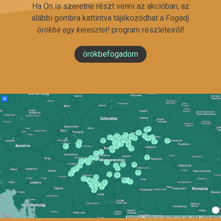
Ha Ön is szeretne részt venni az akcióban, az
alábbi gombra kattintva tájékozódhat a
Fogadj
örökbe egy keresztet!
program részleteiről!
örökbefogadom