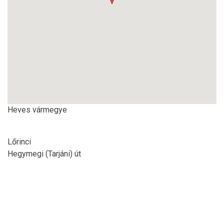
Heves vármegye
Lőrinci
Hegymegi (Tarjáni) út