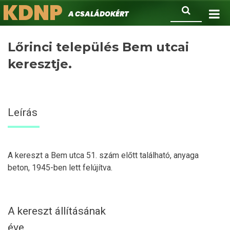
KDNP
Ugrás
Keresés
A családokért.
a
tartalomra
Lőrinci település Bem utcai
keresztje.
Leírás
A kereszt a Bem utca 51. szám előtt található, anyaga
beton, 1945-ben lett felújítva.
A kereszt állításának
éve