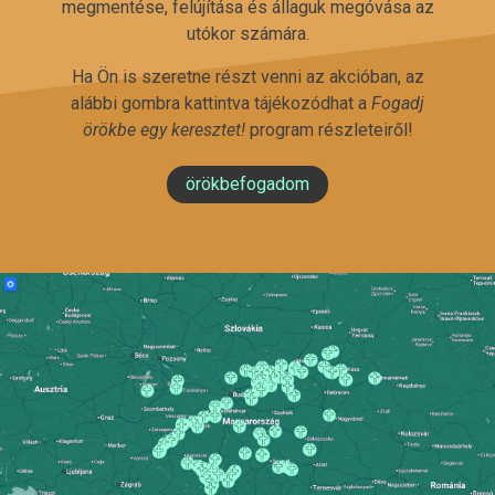
megmentése, felújítása és állaguk megóvása az
utókor számára.
Ha Ön is szeretne részt venni az akcióban, az
alábbi gombra kattintva tájékozódhat a
Fogadj
örökbe egy keresztet!
program részleteiről!
örökbefogadom