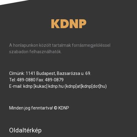
KDNP
A honlapunkon közölt tartalmak forrásmegjelöléssel
szabadon felhasználhatók.
Címünk: 1141 Budapest, Bazsarózsa u. 69.
Tel: 489-0880 Fax: 489-0879
E-mail:
kdnp
[kukac]
kdnp
.
hu
(kdnp[at]kdnp[dot]hu)
Minden jog fenntartva! © KDNP
Oldaltérkép