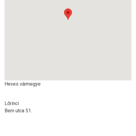
Heves vármegye
Lőrinci
Bem utca 51.