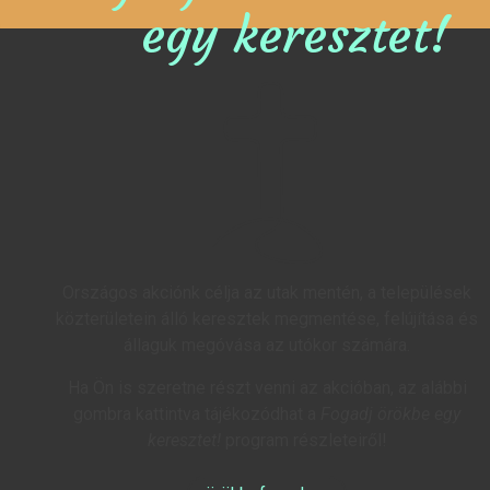
egy keresztet!
Országos akciónk célja az utak mentén, a települések
közterületein álló keresztek megmentése, felújítása és
állaguk megóvása az utókor számára.
Ha Ön is szeretne részt venni az akcióban, az alábbi
gombra kattintva tájékozódhat a
Fogadj örökbe egy
keresztet!
program részleteiről!