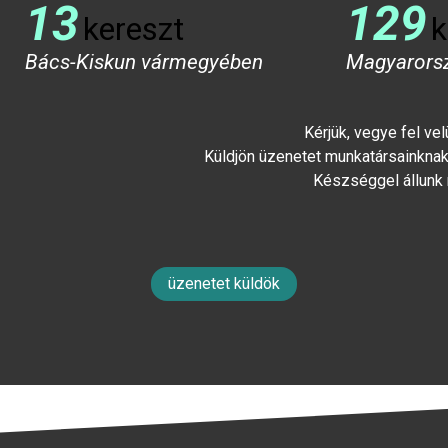
13
129
kereszt
k
Bács-Kiskun vármegyében
Magyarors
Kérjük, vegye fel ve
Küldjön üzenetet munkatársainknak 
Készséggel állunk
üzenetet küldök