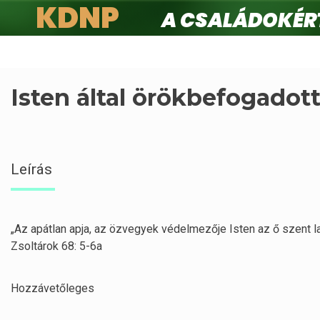
KDNP
A családokért.
Ugrás
a
tartalomra
Isten által örökbefogadott
Leírás
„Az apátlan apja, az özvegyek védelmezője Isten az ő szent l
Zsoltárok 68: 5-6a
Hozzávetőleges