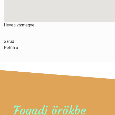
Heves vármegye
Sarud
Petőfi u
Fogadj örökbe