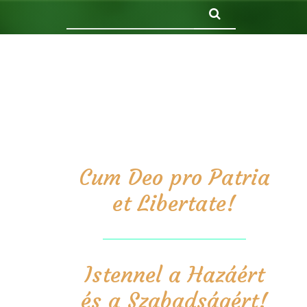
Keresés
Cum Deo pro Patria
et Libertate!
Istennel a Hazáért
és a Szabadságért!