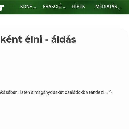
KDNP
FRAKCIÓ
HÍREK
MÉDIATÁR
KAPCSOLAT
ként élni - áldás
akásában. Isten a magányosakat családokba rendezi ... ”-