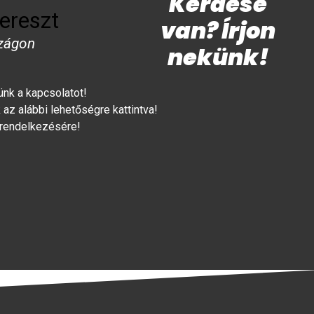
Kérdése
ereszt
van? Írjon
zágon
nekünk!
lünk a kapcsolatot!
az alábbi lehetőségre kattintva!
 rendelkezésére!