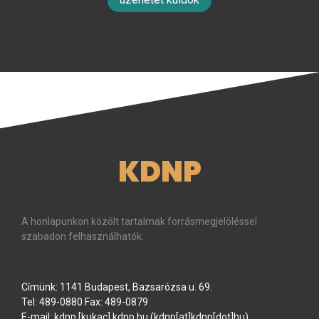
KDNP
A honlapunkon közölt tartalmak forrásmegjelöléssel
szabadon felhasználhatók.
Címünk: 1141 Budapest, Bazsarózsa u. 69.
Tel: 489-0880 Fax: 489-0879
E-mail:
kdnp
[kukac]
kdnp
.
hu
(kdnp[at]kdnp[dot]hu)