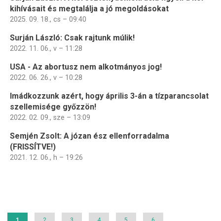
kihívásait és megtalálja a jó megoldásokat
2025. 09. 18., cs – 09:40
Surján László: Csak rajtunk múlik!
2022. 11. 06., v – 11:28
USA - Az abortusz nem alkotmányos jog!
2022. 06. 26., v – 10:28
Imádkozzunk azért, hogy április 3-án a tízparancsolat
szellemisége győzzön!
2022. 02. 09., sze – 13:09
Semjén Zsolt: A józan ész ellenforradalma
(FRISSÍTVE!)
2021. 12. 06., h – 19:26
Oldalszámozás
Jelenlegi
1
Page
2
Page
3
Page
4
Page
5
Page
6