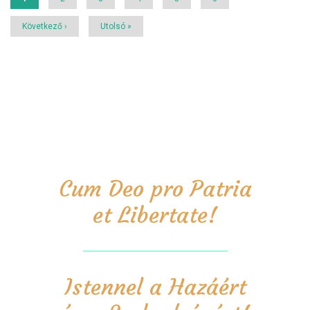
oldal
Következő
Következő ›
Utolsó
Utolsó »
oldal
oldal
Cum Deo pro Patria
et Libertate!
Istennel a Hazáért