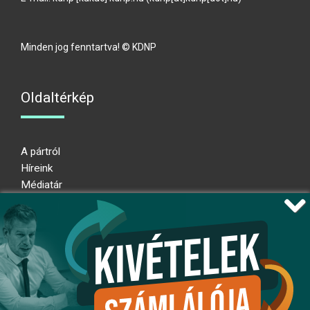
Minden jog fenntartva! © KDNP
Oldaltérkép
A pártról
Híreink
Médiatár
Impresszum
Adatkezelési nyilatkozat
Átláthatósági nyilatkozat
Ugrás az oldal tetejére
Kövessen minket!