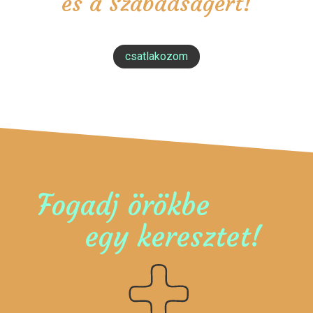
és a Szabadságért!
csatlakozom
Fogadj örökbe
egy keresztet!