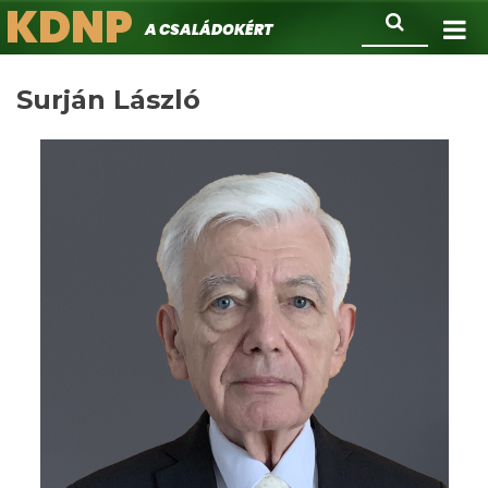
KDNP
Ugrás
Keresés
A családokért.
a
tartalomra
Surján László