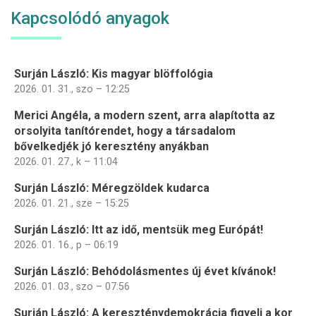
Kapcsolódó anyagok
Surján László: Kis magyar blöffológia
2026. 01. 31., szo – 12:25
Merici Angéla, a modern szent, arra alapította az
orsolyita tanítórendet, hogy a társadalom
bővelkedjék jó keresztény anyákban
2026. 01. 27., k – 11:04
Surján László: Méregzöldek kudarca
2026. 01. 21., sze – 15:25
Surján László: Itt az idő, mentsük meg Európát!
2026. 01. 16., p – 06:19
Surján László: Behódolásmentes új évet kívánok!
2026. 01. 03., szo – 07:56
Surján László: A kereszténydemokrácia figyeli a kor