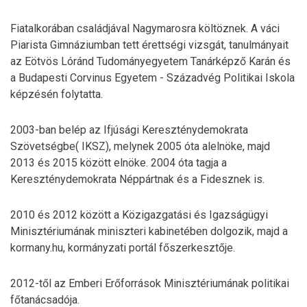
Fiatalkorában családjával Nagymarosra költöznek. A váci
Piarista Gimnáziumban tett érettségi vizsgát, tanulmányait
az Eötvös Lóránd Tudományegyetem Tanárképző Karán és
a Budapesti Corvinus Egyetem - Századvég Politikai Iskola
képzésén folytatta.
2003-ban belép az Ifjúsági Kereszténydemokrata
Szövetségbe( IKSZ), melynek 2005 óta alelnöke, majd
2013 és 2015 között elnöke. 2004 óta tagja a
Kereszténydemokrata Néppártnak és a Fidesznek is.
2010 és 2012 között a Közigazgatási és Igazságügyi
Minisztériumának miniszteri kabinetében dolgozik, majd a
kormany.hu, kormányzati portál főszerkesztője.
2012-től az Emberi Erőforrások Minisztériumának politikai
főtanácsadója.