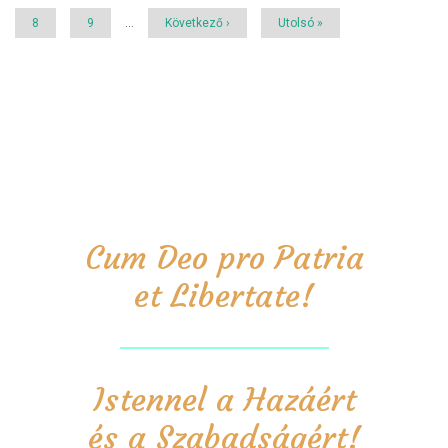
Page
8
Page
9
…
Következő
Következő ›
Utolsó
Utolsó »
oldal
oldal
Cum Deo pro Patria
et Libertate!
Istennel a Hazáért
és a Szabadságért!