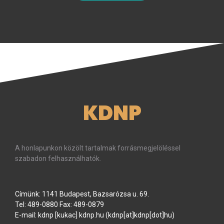
KDNP
A honlapunkon közölt tartalmak forrásmegjelöléssel
szabadon felhasználhatók.
Címünk: 1141 Budapest, Bazsarózsa u. 69.
Tel: 489-0880 Fax: 489-0879
E-mail:
kdnp
[kukac]
kdnp
.
hu
(kdnp[at]kdnp[dot]hu)