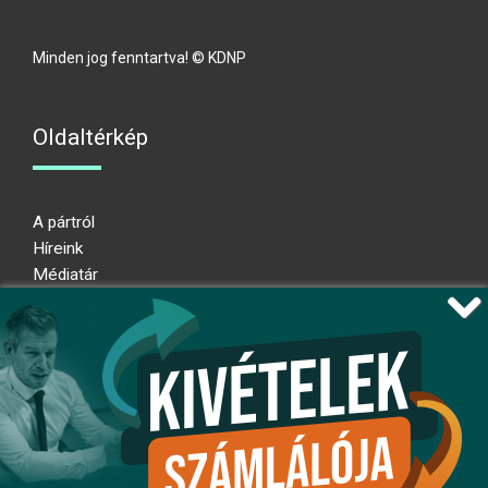
Minden jog fenntartva! © KDNP
Oldaltérkép
A pártról
Híreink
Médiatár
Impresszum
Adatkezelési nyilatkozat
Átláthatósági nyilatkozat
Ugrás az oldal tetejére
Kövessen minket!