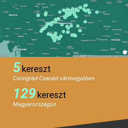
5
kereszt
Csongrád-Csanád vármegyében
129
kereszt
Magyarországon