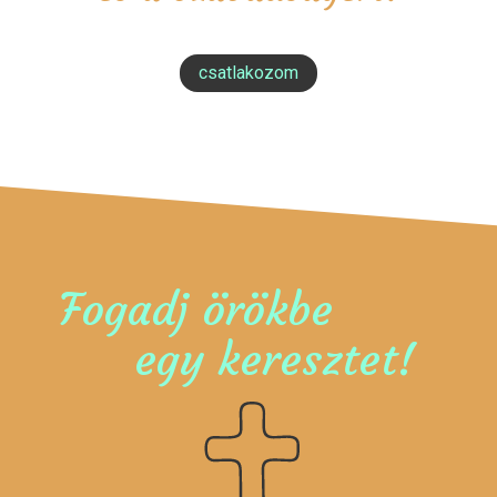
csatlakozom
Fogadj örökbe
egy keresztet!