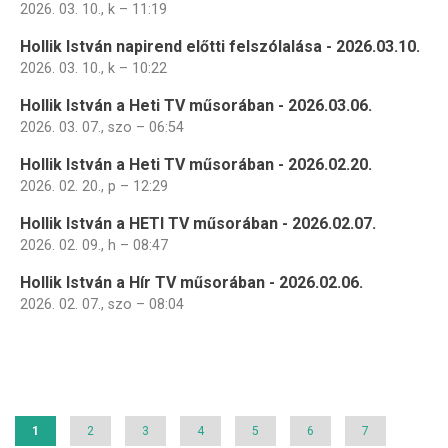
2026. 03. 10., k – 11:19
Hollik István napirend előtti felszólalása - 2026.03.10.
2026. 03. 10., k – 10:22
Hollik István a Heti TV műsorában - 2026.03.06.
2026. 03. 07., szo – 06:54
Hollik István a Heti TV műsorában - 2026.02.20.
2026. 02. 20., p – 12:29
Hollik István a HETI TV műsorában - 2026.02.07.
2026. 02. 09., h – 08:47
Hollik István a Hír TV műsorában - 2026.02.06.
2026. 02. 07., szo – 08:04
Oldalszámozás
Jelenlegi
1
Page
2
Page
3
Page
4
Page
5
Page
6
Page
7
oldal