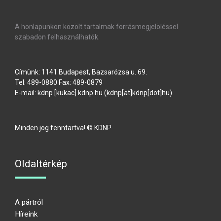
A honlapunkon közölt tartalmak forrásmegjelöléssel
szabadon felhasználhatók.
Címünk: 1141 Budapest, Bazsarózsa u. 69.
Tel: 489-0880 Fax: 489-0879
E-mail:
kdnp
[kukac]
kdnp
.
hu
(kdnp[at]kdnp[dot]hu)
Minden jog fenntartva! © KDNP
Oldaltérkép
A pártról
Híreink