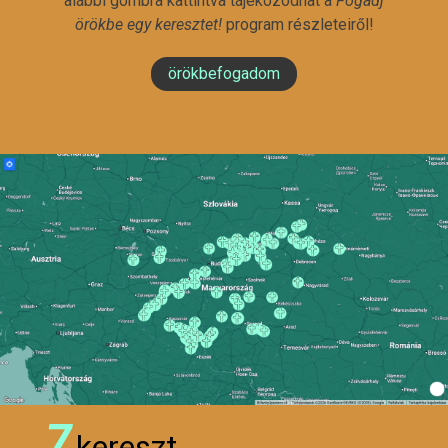
alábbi gombra kattintva tájékozódhat a
Fogadj
örökbe egy keresztet!
program részleteiről!
örökbefogadom
7
kereszt