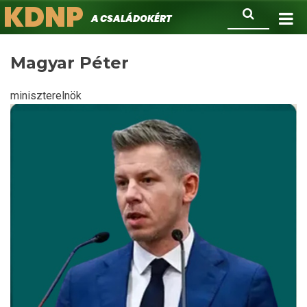
KDNP
Ugrás
Keresés
A családokért.
a
tartalomra
Magyar Péter
miniszterelnök