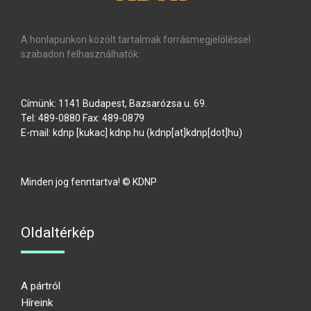
A honlapunkon közölt tartalmak forrásmegjelöléssel
szabadon felhasználhatók.
Címünk: 1141 Budapest, Bazsarózsa u. 69.
Tel: 489-0880 Fax: 489-0879
E-mail:
kdnp
[kukac]
kdnp
.
hu
(kdnp[at]kdnp[dot]hu)
Minden jog fenntartva! © KDNP
Oldaltérkép
A pártról
Híreink