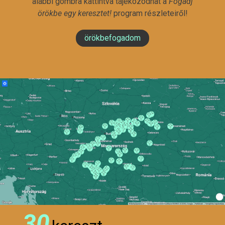
alábbi gombra kattintva tájékozódhat a
Fogadj
örökbe egy keresztet!
program részleteiről!
örökbefogadom
30