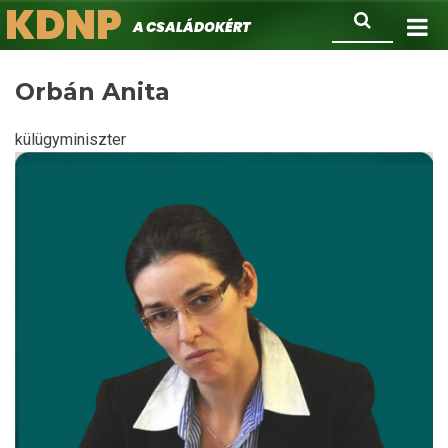
KDNP
Ugrás
Keresés
A családokért.
a
tartalomra
Orbán Anita
külügyminiszter