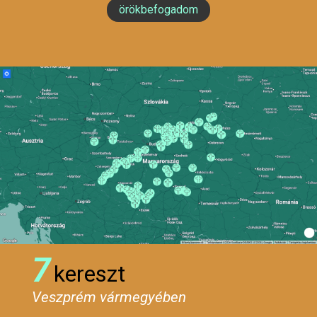
örökbefogadom
7
kereszt
Veszprém vármegyében