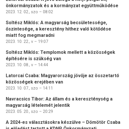
önkormányzatok és a kormányzat együttműködése
2023. 12. 02., szo – 08:02
Soltész Miklós: A magyarság becsületessége,
őszintesége, a keresztény hithez való kötődése
miatt fog megmaradni
2023. 10. 22., v – 19:07
Soltész Miklós: Templomok mellett a közösségek
építésére is szükség van
2023. 10. 08., v – 14:44
Latorcai Csaba: Magyarország jövője az összetartó
közösségek erejében van
2023. 10. 07., szo – 14:11
Navracsics Tibor: Az állam és a kereszténység a
magyarság lételemét jelentik
2023. 05. 20., szo – 20:29
A 2024-es választásokra készülve – Dömötör Csaba
is előadást tartott a KDNP Önkormányzati