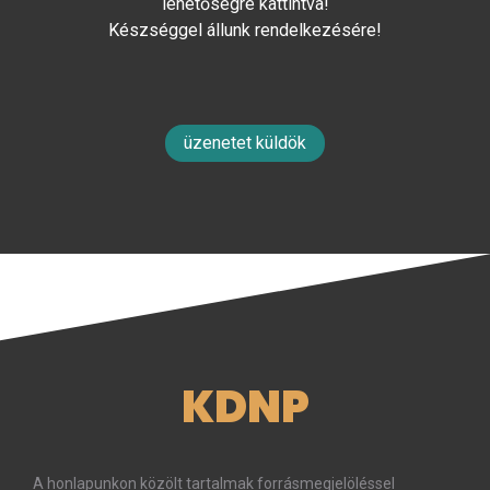
lehetőségre kattintva!
Készséggel állunk rendelkezésére!
üzenetet küldök
KDNP
A honlapunkon közölt tartalmak forrásmegjelöléssel