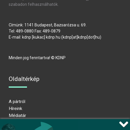
szabadon felhasználhatók.
Címünk: 1141 Budapest, Bazsarózsa u. 69.
Tel: 489-0880 Fax: 489-0879
E-mail:
kdnp
[kukac]
kdnp
.
hu
(kdnp[at]kdnp[dot]hu)
Minden jog fenntartva! © KDNP
Oldaltérkép
A pártról
Híreink
Médiatár
Impresszum
Adatkezelési nyilatkozat