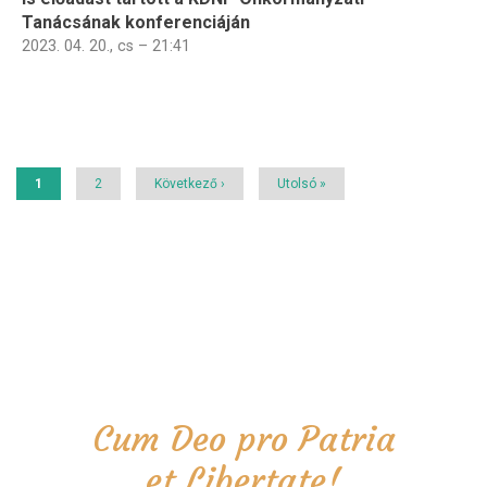
Tanácsának konferenciáján
2023. 04. 20., cs – 21:41
Oldalszámozás
Jelenlegi
1
Page
2
Következő
Következő ›
Utolsó
Utolsó »
oldal
oldal
oldal
Cum Deo pro Patria
et Libertate!