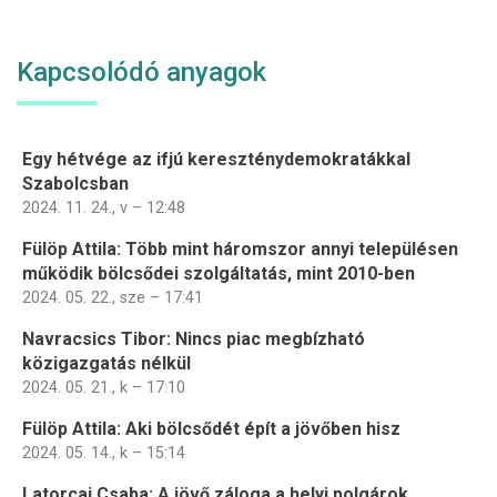
Kapcsolódó anyagok
Egy hétvége az ifjú kereszténydemokratákkal
Szabolcsban
2024. 11. 24., v – 12:48
Fülöp Attila: Több mint háromszor annyi településen
működik bölcsődei szolgáltatás, mint 2010-ben
2024. 05. 22., sze – 17:41
Navracsics Tibor: Nincs piac megbízható
közigazgatás nélkül
2024. 05. 21., k – 17:10
Fülöp Attila: Aki bölcsődét épít a jövőben hisz
2024. 05. 14., k – 15:14
Latorcai Csaba: A jövő záloga a helyi polgárok,