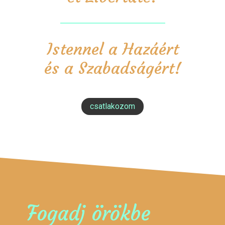
Istennel a Hazáért
és a Szabadságért!
csatlakozom
Fogadj örökbe