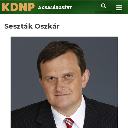
KDNP
Ugrás
Keresés
A családokért.
a
tartalomra
Seszták Oszkár