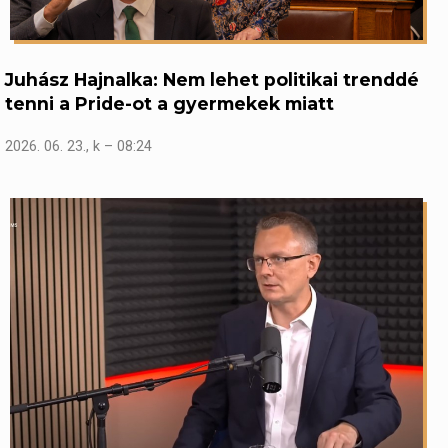
Juhász Hajnalka: Nem lehet politikai trenddé
tenni a Pride-ot a gyermekek miatt
2026. 06. 23., k – 08:24