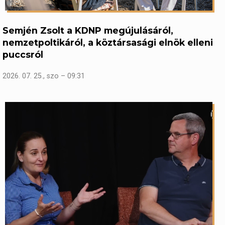
Semjén Zsolt a KDNP megújulásáról,
nemzetpoltikáról, a köztársasági elnök elleni
puccsról
2026. 07. 25., szo – 09:31