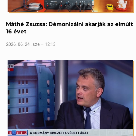
Máthé Zsuzsa: Démonizálni akarják az elmúlt
16 évet
2026. 06. 24., sze – 12:13