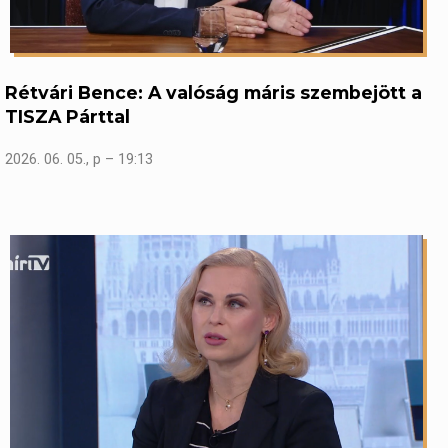
Rétvári Bence: A valóság máris szembejött a
TISZA Párttal
2026. 06. 05., p – 19:13