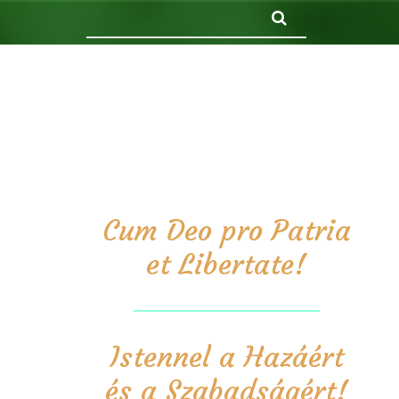
Keresés
Cum Deo pro Patria
et Libertate!
Istennel a Hazáért
és a Szabadságért!