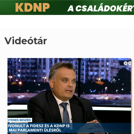
KDNP
A családokért.
Ugrás
a
tartalomra
Videótár
Oldalszámozás