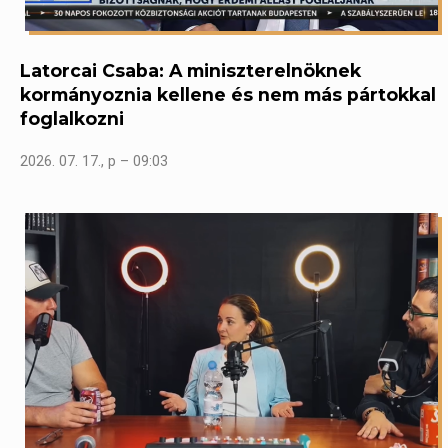
Latorcai Csaba: A miniszterelnöknek
kormányoznia kellene és nem más pártokkal
foglalkozni
2026. 07. 17., p – 09:03