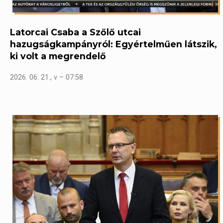
Latorcai Csaba a Szőlő utcai
hazugságkampányról: Egyértelműen látszik,
ki volt a megrendelő
2026. 06. 21., v – 07:58