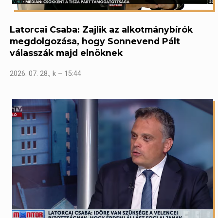
Latorcai Csaba: Zajlik az alkotmánybírók
megdolgozása, hogy Sonnevend Pált
válasszák majd elnöknek
2026. 07. 28., k – 15:44