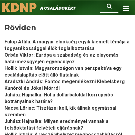
KDNP
Ugrás
Keresés
A családokért.
a
tartalomra
Röviden
Fülöp Attila: A magyar elnökség egyik kiemelt témája a
fogyatékossággal élők foglalkoztatása
Orbán Viktor: Európa a szabadság és az elnyomás
határmezsgyéjén egyensúlyoz
Hollik István: Magyarországon van perspektíva egy
családalapítás előtt álló fiatalnak
Aradszki András: Fontos megemlékezni Klebelsberg
Kunóról és Jókai Mórról
Juhász Hajnalka: Hol a dollárbaloldal korrupciós
botrányainak határa?
Nacsa Lőrinc: Tisztázni kell, kik állnak egymással
szemben
Juhász Hajnalka: Milyen eredményei vannak a
felsőoktatási felvételi eljárásnak?
Hollik István: A veszélyhelyzet meghosszabbításról