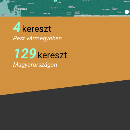
4
kereszt
Pest vármegyében
129
kereszt
Magyarországon