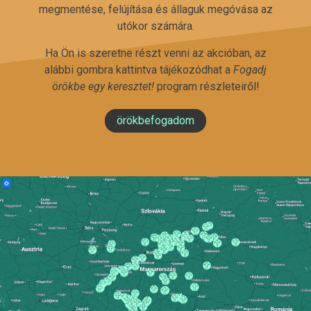
megmentése, felújítása és állaguk megóvása az
utókor számára.
Ha Ön is szeretne részt venni az akcióban, az
alábbi gombra kattintva tájékozódhat a
Fogadj
örökbe egy keresztet!
program részleteiről!
örökbefogadom