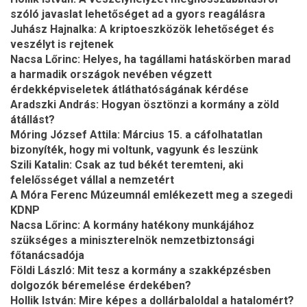
szóló javaslat lehetőséget ad a gyors reagálásra
Juhász Hajnalka: A kriptoeszközök lehetőséget és
veszélyt is rejtenek
Nacsa Lőrinc: Helyes, ha tagállami hatáskörben marad
a harmadik országok nevében végzett
érdekképviseletek átláthatóságának kérdése
Aradszki András: Hogyan ösztönzi a kormány a zöld
átállást?
Móring József Attila: Március 15. a cáfolhatatlan
bizonyíték, hogy mi voltunk, vagyunk és leszünk
Szili Katalin: Csak az tud békét teremteni, aki
felelősséget vállal a nemzetért
A Móra Ferenc Múzeumnál emlékezett meg a szegedi
KDNP
Nacsa Lőrinc: A kormány hatékony munkájához
szükséges a miniszterelnök nemzetbiztonsági
főtanácsadója
Földi László: Mit tesz a kormány a szakképzésben
dolgozók béremelése érdekében?
Hollik István: Mire képes a dollárbaloldal a hatalomért?