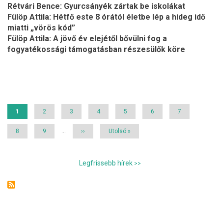
Rétvári Bence: Gyurcsányék zártak be iskolákat
Fülöp Attila: Hétfő este 8 órától életbe lép a hideg idő
miatti „vörös kód”
Fülöp Attila: A jövő év elejétől bővülni fog a
fogyatékossági támogatásban részesülők köre
Oldalszámozás
Jelenlegi
1
Page
2
Page
3
Page
4
Page
5
Page
6
Page
7
oldal
Page
8
Page
9
…
Következő
››
Utolsó
Utolsó »
oldal
oldal
Legfrissebb hírek