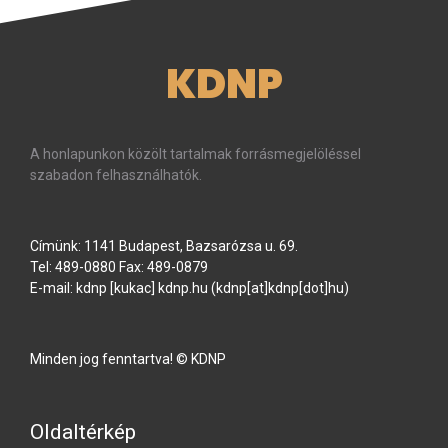
KDNP
A honlapunkon közölt tartalmak forrásmegjelöléssel
szabadon felhasználhatók.
Címünk: 1141 Budapest, Bazsarózsa u. 69.
Tel: 489-0880 Fax: 489-0879
E-mail:
kdnp
[kukac]
kdnp
.
hu
(kdnp[at]kdnp[dot]hu)
Minden jog fenntartva! © KDNP
Oldaltérkép