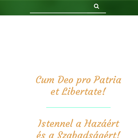
Keresés
Cum Deo pro Patria
et Libertate!
Istennel a Hazáért
és a Szabadságért!