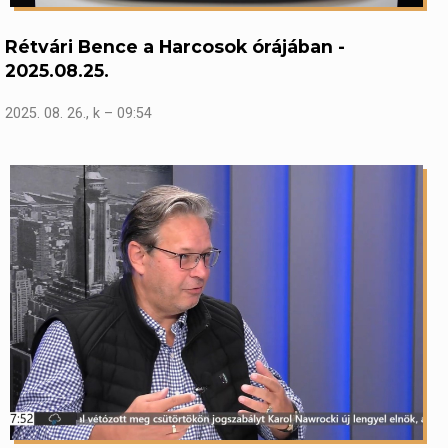
Rétvári Bence a Harcosok órájában -
2025.08.25.
2025. 08. 26., k – 09:54