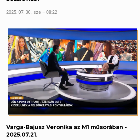
2025. 07. 30., sze – 08:22
Varga-Bajusz Veronika az M1 műsorában -
2025.07.21.