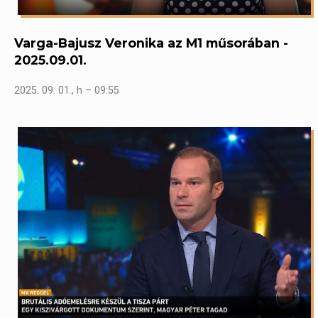
Varga-Bajusz Veronika az M1 műsorában -
2025.09.01.
2025. 09. 01., h – 09:55