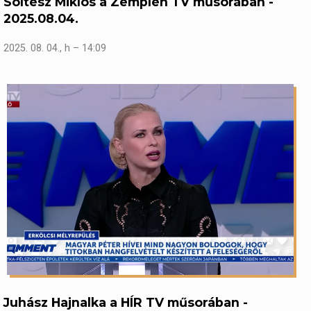
Soltész Miklós a Zemplén TV műsorában -
2025.08.04.
2025. 08. 04., h – 14:09
Juhász Hajnalka a HÍR TV műsorában -