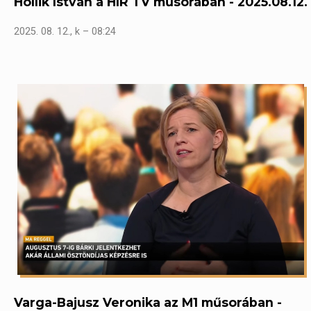
Hollik István a HÍR TV műsorában - 2025.08.12.
2025. 08. 12., k – 08:24
Varga-Bajusz Veronika az M1 műsorában -