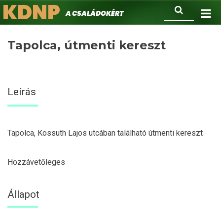
KDNP
Ugrás
Keresés
A családokért.
a
tartalomra
Tapolca, útmenti kereszt
Leírás
Tapolca, Kossuth Lajos utcában található útmenti kereszt
Hozzávetőleges
Állapot