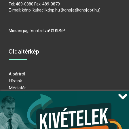
Tel: 489-0880 Fax: 489-0879
E-mail:
kdnp
[kukac]
kdnp
.
hu
(kdnp[at]kdnp[dot]hu)
Minden jog fenntartva! © KDNP
Oldaltérkép
A pártról
Híreink
Médiatár
Impresszum
Adatkezelési nyilatkozat
Átláthatósági nyilatkozat
Ugrás az oldal tetejére