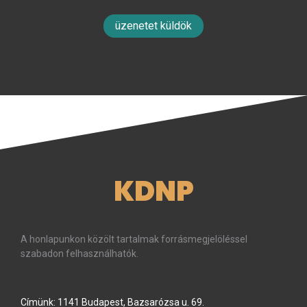
üzenetet küldök
KDNP
A honlapunkon közölt tartalmak forrásmegjelöléssel
szabadon felhasználhatók.
Címünk: 1141 Budapest, Bazsarózsa u. 69.