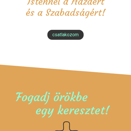
Istennel a Hazáért
és a Szabadságért!
csatlakozom
Fogadj örökbe
egy keresztet!