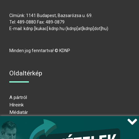
Címünk: 1141 Budapest, Bazsarózsa u. 69.
Tel: 489-0880 Fax: 489-0879
E-mail:
kdnp
[kukac]
kdnp
.
hu
(kdnp[at]kdnp[dot]hu)
Minden jog fenntartva! © KDNP
Oldaltérkép
A pártról
Híreink
Médiatár
Impresszum
Adatkezelési nyilatkozat
Átláthatósági nyilatkozat