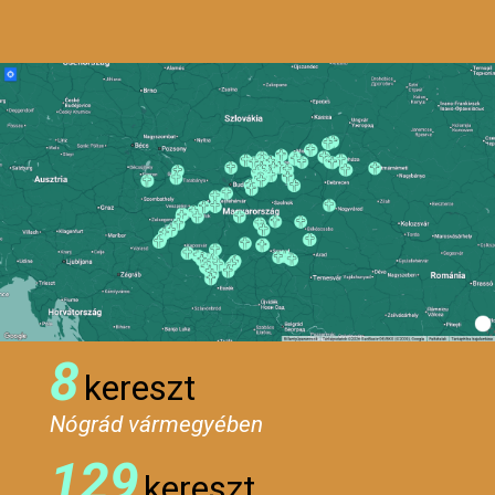
8
kereszt
Nógrád vármegyében
129
kereszt