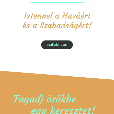
Istennel a Hazáért
és a Szabadságért!
csatlakozom
Fogadj örökbe
egy keresztet!