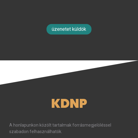
üzenetet küldök
KDNP
A honlapunkon közölt tartalmak forrásmegjelöléssel
szabadon felhasználhatók.