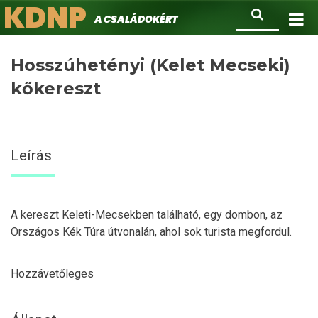
KDNP
Ugrás
Keresés
A családokért.
a
tartalomra
Hosszúhetényi (Kelet Mecseki)
kőkereszt
Leírás
A kereszt Keleti-Mecsekben található, egy dombon, az
Országos Kék Túra útvonalán, ahol sok turista megfordul.
Hozzávetőleges