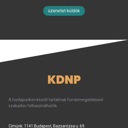
üzenetet küldök
KDNP
A honlapunkon közölt tartalmak forrásmegjelöléssel
szabadon felhasználhatók.
Címünk: 1141 Budapest, Bazsarózsa u. 69.