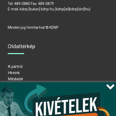
Tel: 489-0880 Fax: 489-0879
E-mail:
kdnp
[kukac]
kdnp
.
hu
(kdnp[at]kdnp[dot]hu)
Minden jog fenntartva! © KDNP
Oldaltérkép
A pártról
Híreink
Médiatár
Impresszum
Adatkezelési nyilatkozat
Átláthatósági nyilatkozat
Ugrás az oldal tetejére