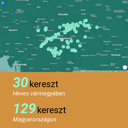
30
kereszt
Heves vármegyében
129
kereszt
Magyarországon