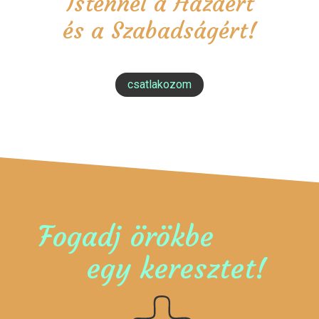
Istennel a Hazáért
és a Szabadságért!
csatlakozom
Fogadj örökbe
egy keresztet!