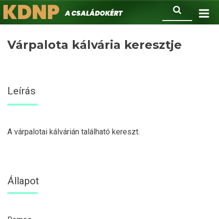
KDNP
Ugrás
Keresés
A családokért.
a
tartalomra
Várpalota kálvária keresztje
Leírás
A várpalotai kálvárián található kereszt.
Állapot