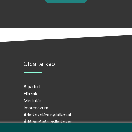
Oldaltérkép
A pártról
Híreink
Médiatár
Impresszum
Adatkezelési nyilatkozat
Átláthatósági nyilatkozat
Ugrás az oldal tetejére