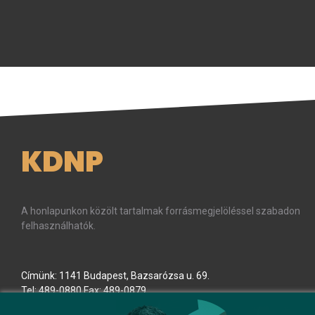
KDNP
A honlapunkon közölt tartalmak forrásmegjelöléssel szabadon
felhasználhatók.
Címünk: 1141 Budapest, Bazsarózsa u. 69.
Tel: 489-0880 Fax: 489-0879
E-mail:
kdnp
[kukac]
kdnp
.
hu
(kdnp[at]kdnp[dot]hu)