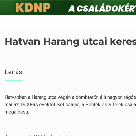
KDNP
A családokért.
Ugrás
a
tartalomra
Hatvan Harang utcai kere
Leírás
Hatvanban a Harang utca végén a dombtetőn állt nagyon régót
már az 1900-as évektől. Két család, a Péntek és a Telek csalá
megáldása.