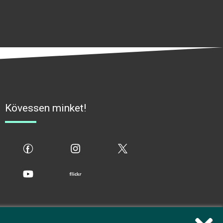
Kövessen minket!
fb
ig
x
yt
flickr