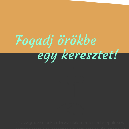
Fogadj örökbe
egy keresztet!
Országos akciónk célja az utak mentén, a települések