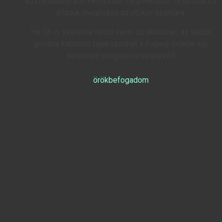
közterületein álló keresztek megmentése, felújítása és
állaguk megóvása az utókor számára.
Ha Ön is szeretne részt venni az akcióban, az alábbi
gombra kattintva tájékozódhat a
Fogadj örökbe egy
keresztet!
program részleteiről!
örökbefogadom