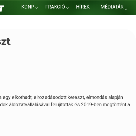
KDNP
FRAKCIÓ
HÍREK
MÉDIATÁR
KAPCSOLAT
szt
a egy elkorhadt, elrozsdásodott kereszt, elmondás alapján
dok áldozatvállalásával felújították és 2019-ben megtörtént a