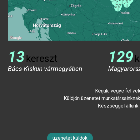
13
129
kereszt
k
Bács-Kiskun vármegyében
Magyarors
Kérjük, vegye fel ve
Küldjön üzenetet munkatársainknak 
Készséggel állunk
üzenetet küldök