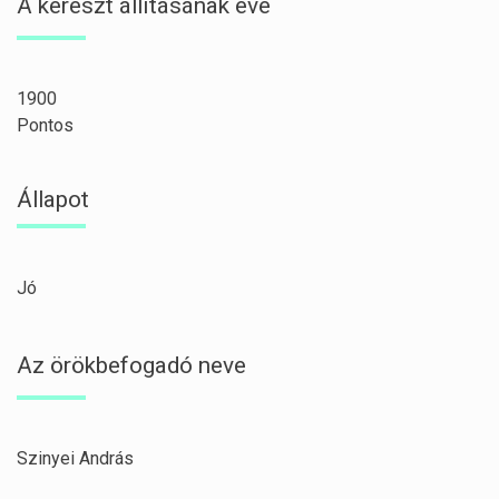
A kereszt állításának éve
1900
Pontos
Állapot
Jó
Az örökbefogadó neve
Szinyei András