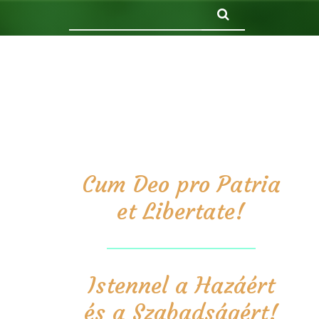
Keresés
Cum Deo pro Patria
et Libertate!
Istennel a Hazáért
és a Szabadságért!