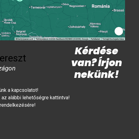
Kérdése
ereszt
van? Írjon
zágon
nekünk!
lünk a kapcsolatot!
az alábbi lehetőségre kattintva!
 rendelkezésére!