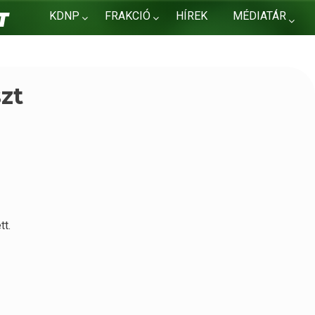
KDNP
FRAKCIÓ
HÍREK
MÉDIATÁR
KAPCSOLAT
szt
tt.