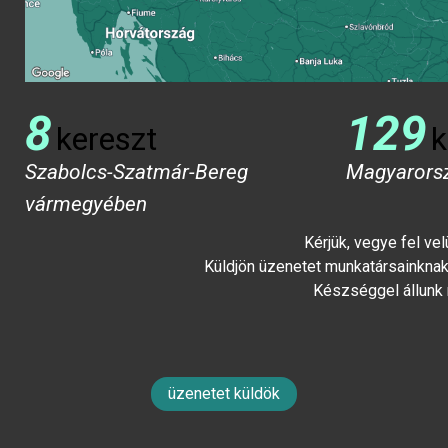
8
129
kereszt
k
Szabolcs-Szatmár-Bereg
Magyarors
vármegyében
Kérjük, vegye fel ve
Küldjön üzenetet munkatársainknak 
Készséggel állunk
üzenetet küldök