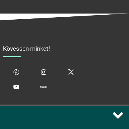
Kövessen minket!
fb
ig
x
yt
flickr