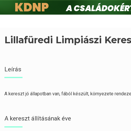
KDNP
A családokért.
Ugrás
a
tartalomra
Lillafüredi Limpiászi Kere
Leírás
A kereszt jó állapotban van, fából készült, környezete rendeze
A kereszt állításának éve