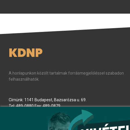
KDNP
A honlapunkon közölt tartalmak forrásmegjelöléssel szabadon
felhasználhatók.
Címünk: 1141 Budapest, Bazsarózsa u. 69.
Tel: 489-0880 Fax: 489-0879
E-mail:
kdnp
[kukac]
kdnp
.
hu
(kdnp[at]kdnp[dot]hu)