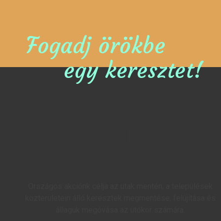
Fogadj örökbe
egy keresztet!
Országos akciónk célja az utak mentén, a települések
közterületein álló keresztek megmentése, felújítása és
állaguk megóvása az utókor számára.