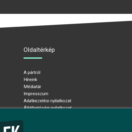
Oldaltérkép
A pártról
Híreink
Médiatár
Impresszum
Adatkezelési nyilatkozat
Átláthatósági nyilatkozat
Ugrás az oldal tetejére