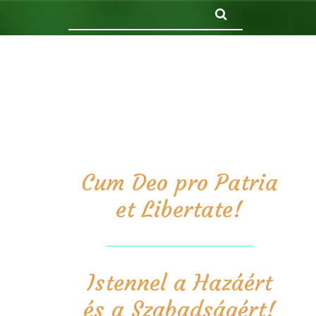
Keresés
Cum Deo pro Patria
et Libertate!
Istennel a Hazáért
és a Szabadságért!