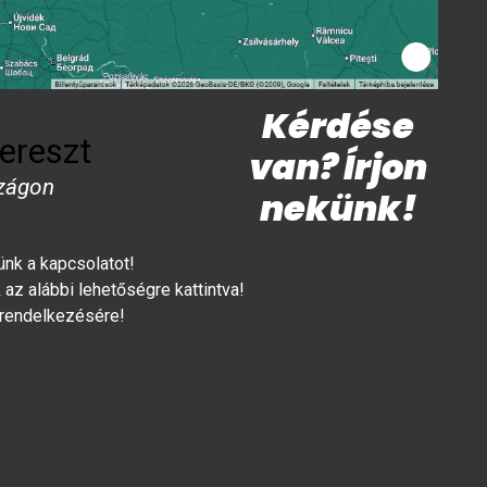
Kérdése
ereszt
van? Írjon
zágon
nekünk!
lünk a kapcsolatot!
az alábbi lehetőségre kattintva!
 rendelkezésére!