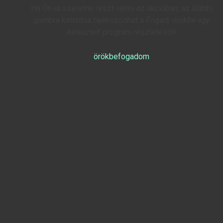
Ha Ön is szeretne részt venni az akcióban, az alábbi
gombra kattintva tájékozódhat a
Fogadj örökbe egy
keresztet!
program részleteiről!
örökbefogadom