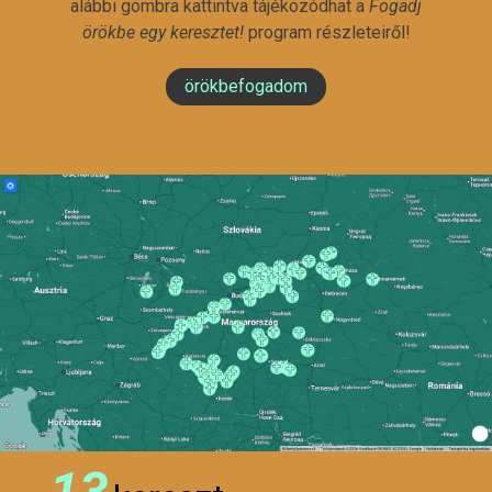
alábbi gombra kattintva tájékozódhat a
Fogadj
örökbe egy keresztet!
program részleteiről!
örökbefogadom
13