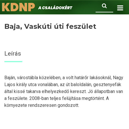
KDNP
Ugrás
Keresés
A családokért.
a
tartalomra
Baja, Vaskúti úti feszület
Leírás
Baján, várostábla közelében, a volt határőr lakásoknál, Nagy
Lajos király utca vonalában, az út baloldalán, gesztenyefák
által kissé takarva elhelyezkedő kereszt. Jó állapotban van
a feszülete. 2008-ban teljes felújítása megtörtént. A
környezete rendszeresen gondozott.