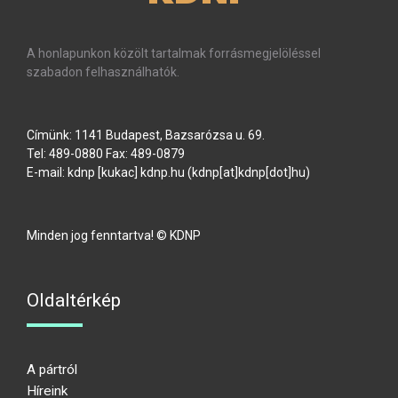
A honlapunkon közölt tartalmak forrásmegjelöléssel
szabadon felhasználhatók.
Címünk: 1141 Budapest, Bazsarózsa u. 69.
Tel: 489-0880 Fax: 489-0879
E-mail:
kdnp
[kukac]
kdnp
.
hu
(kdnp[at]kdnp[dot]hu)
Minden jog fenntartva! © KDNP
Oldaltérkép
A pártról
Híreink