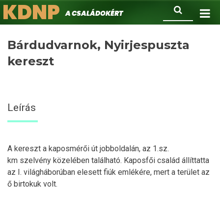
KDNP
Ugrás
Keresés
A családokért.
a
tartalomra
Bárdudvarnok, Nyirjespuszta
kereszt
Leírás
A kereszt a kaposmérői út jobboldalán, az 1.sz.
km szelvény közelében található. Kaposfői család állíttatta
az I. világháborúban elesett fiúk emlékére, mert a terület az
ő birtokuk volt.