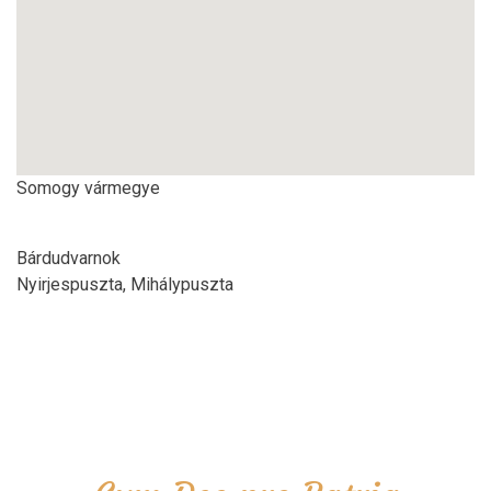
Somogy vármegye
Bárdudvarnok
Nyirjespuszta, Mihálypuszta