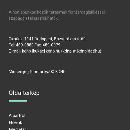
A honlapunkon közölt tartalmak forrásmegjelöléssel
szabadon felhasználhatók.
Címünk: 1141 Budapest, Bazsarózsa u. 69.
Tel: 489-0880 Fax: 489-0879
E-mail:
kdnp
[kukac]
kdnp
.
hu
(kdnp[at]kdnp[dot]hu)
Minden jog fenntartva! © KDNP
Oldaltérkép
A pártról
Híreink
Médiatár