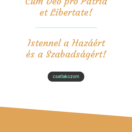
Cum Deo pro Patria
et Libertate!
Istennel a Hazáért
és a Szabadságért!
csatlakozom