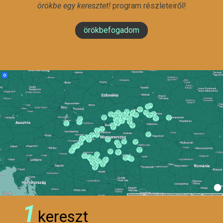
örökbe egy keresztet!
program részleteiről!
örökbefogadom
1
kereszt