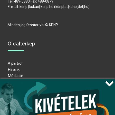
Tel: 489-0880 Fax: 489-0879
E-mail:
kdnp
[kukac]
kdnp
.
hu
(kdnp[at]kdnp[dot]hu)
Minden jog fenntartva! © KDNP
Oldaltérkép
A pártról
Híreink
Médiatár
Impresszum
Adatkezelési nyilatkozat
Átláthatósági nyilatkozat
Ugrás az oldal tetejére