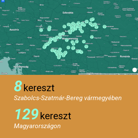
8
kereszt
Szabolcs-Szatmár-Bereg vármegyében
129
kereszt
Magyarországon