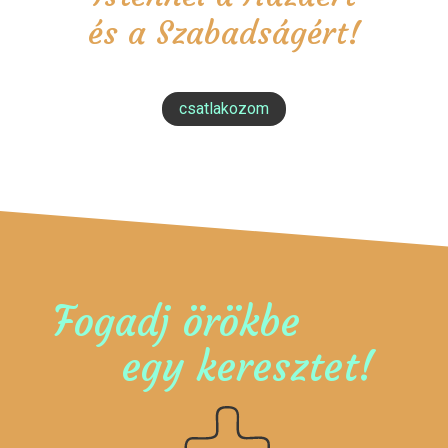
és a Szabadságért!
csatlakozom
Fogadj örökbe
egy keresztet!