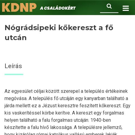
KDNP
Ugrás
Keresés
A családokért.
a
tartalomra
Nógrádsipeki kőkereszt a fő
utcán
Leírás
Az egyesület céljai között szerepel a település értékeinek
megóvása. A település fő utcáján egy kanyarban található a
járda mellett ez a Jézust keresztre feszített kőkereszt. Egy
kis vaskerítéssel körbe kerítve. A kereszt egy forgalmas
helyen található a falu forgalmas utcáján. 1940-ben
készítette a falu hívő lakossága. A településre jellemző,
hogy kizárólag római katolikus vallású emberek lakják.