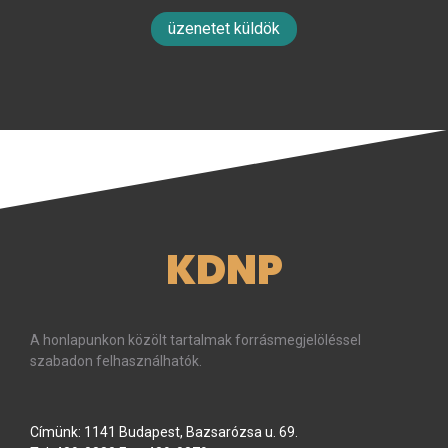
üzenetet küldök
KDNP
A honlapunkon közölt tartalmak forrásmegjelöléssel
szabadon felhasználhatók.
Címünk: 1141 Budapest, Bazsarózsa u. 69.