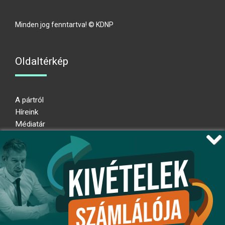
Minden jog fenntartva! © KDNP
Oldaltérkép
A pártról
Híreink
Médiatár
Impresszum
Adatkezelési nyilatkozat
Átláthatósági nyilatkozat
Ugrás az oldal tetejére
Kövessen minket!