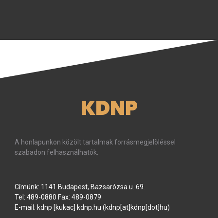
KDNP
A honlapunkon közölt tartalmak forrásmegjelöléssel
szabadon felhasználhatók.
Címünk: 1141 Budapest, Bazsarózsa u. 69.
Tel: 489-0880 Fax: 489-0879
E-mail:
kdnp
[kukac]
kdnp
.
hu
(kdnp[at]kdnp[dot]hu)