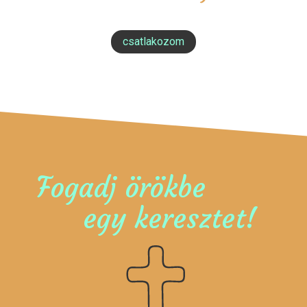
csatlakozom
Fogadj örökbe
egy keresztet!