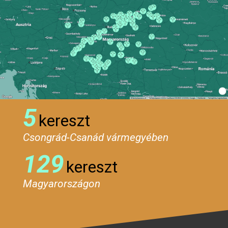
5
kereszt
Csongrád-Csanád vármegyében
129
kereszt
Magyarországon