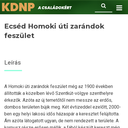
KDNP
Ugrás
Keresés
A családokért.
a
tartalomra
Ecséd Homoki úti zarándok
feszület
Leírás
A Homoki úti zarándok feszület még az 1900 években
állították a közelben lévő Szentkút-völgye szenthelyre
érkezők. Azóta az új temetőtől nem messze az erdős,
dombos területen bújik meg. Két évtizeddel ezelőtt, 2000-
ben egy helyi lakosú idős házaspár a keresztet felújította.
Ám azóta látogatott ugyan, de nem rendezett a területe. A
korpusz része erősen mállik, a fából készült kereszt még