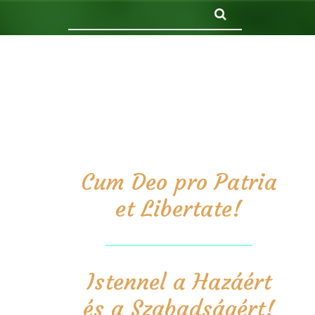
Keresés
Cum Deo pro Patria
et Libertate!
Istennel a Hazáért
és a Szabadságért!