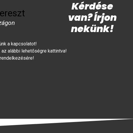
Kérdése
ereszt
van? Írjon
zágon
nekünk!
lünk a kapcsolatot!
az alábbi lehetőségre kattintva!
 rendelkezésére!