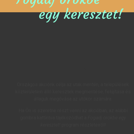
egy keresztet!
Országos akciónk célja az utak mentén, a települések
közterületein álló keresztek megmentése, felújítása és
állaguk megóvása az utókor számára.
Ha Ön is szeretne részt venni az akcióban, az alábbi
gombra kattintva tájékozódhat a
Fogadj örökbe egy
keresztet!
program részleteiről!