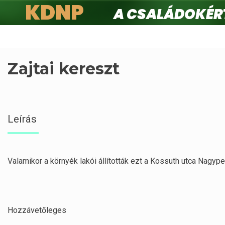
KDNP
A családokért.
Ugrás
a
tartalomra
Zajtai kereszt
Leírás
Valamikor a környék lakói állították ezt a Kossuth utca Nagype
Hozzávetőleges