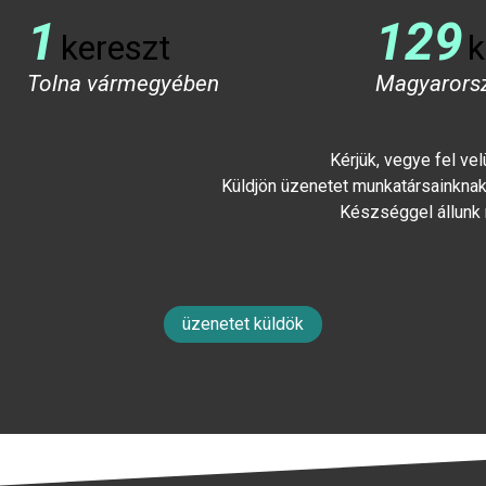
1
129
kereszt
k
Tolna vármegyében
Magyarors
Kérjük, vegye fel ve
Küldjön üzenetet munkatársainknak 
Készséggel állunk
üzenetet küldök