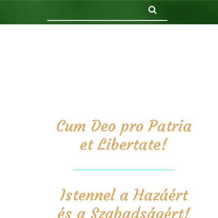
Keresés
Cum Deo pro Patria
et Libertate!
Istennel a Hazáért
és a Szabadságért!