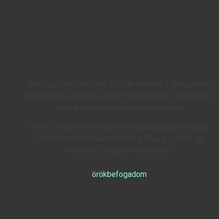
Országos akciónk célja az utak mentén, a települések
közterületein álló keresztek megmentése, felújítása és
állaguk megóvása az utókor számára.
Ha Ön is szeretne részt venni az akcióban, az alábbi
gombra kattintva tájékozódhat a
Fogadj örökbe egy
keresztet!
program részleteiről!
örökbefogadom