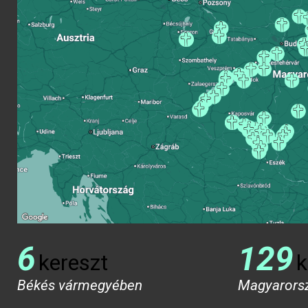
6
129
kereszt
k
Békés vármegyében
Magyarors