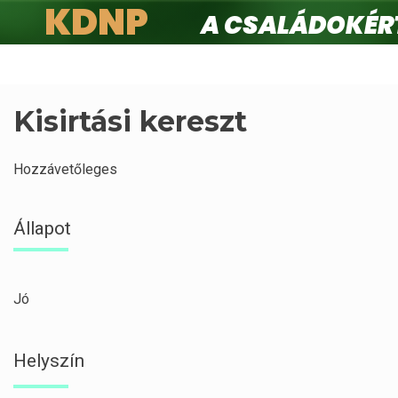
KDNP
A családokért.
Ugrás
a
tartalomra
Kisirtási kereszt
Hozzávetőleges
Állapot
Jó
Helyszín