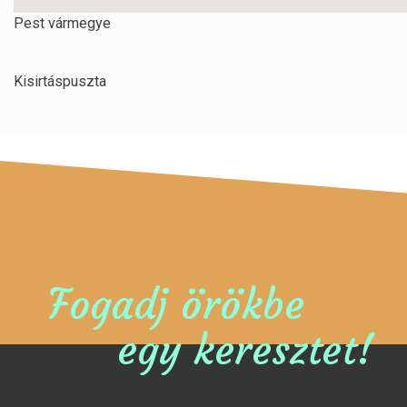
Pest vármegye
Kisirtáspuszta
Fogadj örökbe
egy keresztet!