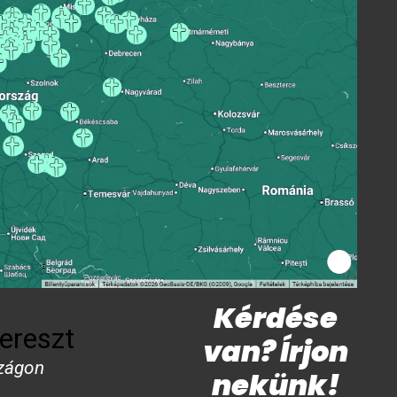
Kérdése
ereszt
van? Írjon
zágon
nekünk!