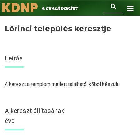
KDNP
Ugrás
Keresés
A családokért.
a
tartalomra
Lőrinci település keresztje
Leírás
A kereszt a templom mellett található, kőből készült.
A kereszt állításának
éve