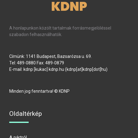
KDNP
A honlapunkon közölt tartalmak forrásmegjelöléssel
szabadon felhasználhatók.
Címünk: 1141 Budapest, Bazsarózsa u. 69.
Tel: 489-0880 Fax: 489-0879
E-mail:
kdnp
[kukac]
kdnp
.
hu
(kdnp[at]kdnp[dot]hu)
Minden jog fenntartva! © KDNP
Oldaltérkép
A pártról