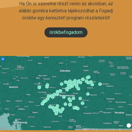
Ha Ön is szeretne részt venni az akcióban, az
alábbi gombra kattintva tájékozódhat a
Fogadj
örökbe egy keresztet!
program részleteiről!
örökbefogadom