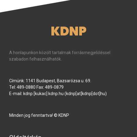
KDNP
A honlapunkon közölt tartalmak forrásmegjelöléssel
szabadon felhasználhatók.
Címünk: 1141 Budapest, Bazsarózsa u. 69.
Tel: 489-0880 Fax: 489-0879
E-mail:
kdnp
[kukac]
kdnp
.
hu
(kdnp[at]kdnp[dot]hu)
Minden jog fenntartva! © KDNP