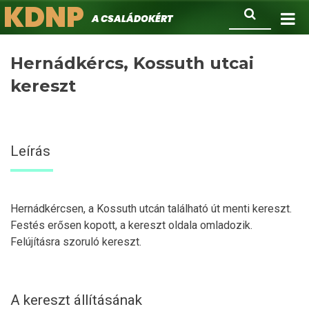
KDNP
Ugrás
Keresés
A családokért.
a
tartalomra
Hernádkércs, Kossuth utcai
kereszt
Leírás
Hernádkércsen, a Kossuth utcán található út menti kereszt.
Festés erősen kopott, a kereszt oldala omladozik.
Felújításra szoruló kereszt.
A kereszt állításának