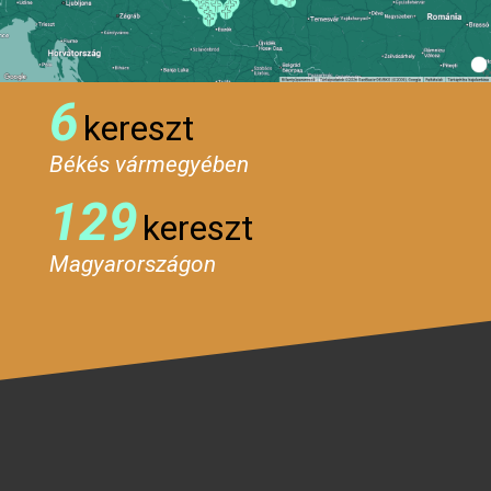
6
kereszt
Békés vármegyében
129
kereszt
Magyarországon