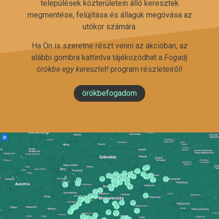
települések közterületein álló keresztek
megmentése, felújítása és állaguk megóvása az
utókor számára.
Ha Ön is szeretne részt venni az akcióban, az
alábbi gombra kattintva tájékozódhat a
Fogadj
örökbe egy keresztet!
program részleteiről!
örökbefogadom