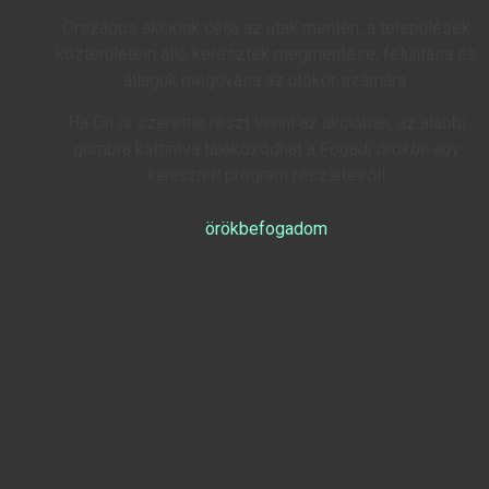
Országos akciónk célja az utak mentén, a települések
közterületein álló keresztek megmentése, felújítása és
állaguk megóvása az utókor számára.
Ha Ön is szeretne részt venni az akcióban, az alábbi
gombra kattintva tájékozódhat a
Fogadj örökbe egy
keresztet!
program részleteiről!
örökbefogadom