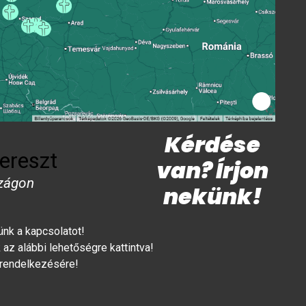
Kérdése
ereszt
van? Írjon
zágon
nekünk!
lünk a kapcsolatot!
az alábbi lehetőségre kattintva!
 rendelkezésére!