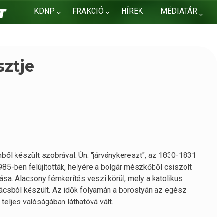
KDNP
FRAKCIÓ
HÍREK
MÉDIATÁR
KAPCSOLAT
sztje
mből készült szobrával. Ún. "járványkereszt", az 1830-1831
985-ben felújították, helyére a bolgár mészkőből csiszolt
sa. Alacsony fémkerítés veszi körül, mely a katolikus
 rácsból készült. Az idők folyamán a borostyán az egész
a teljes valóságában láthatóvá vált.