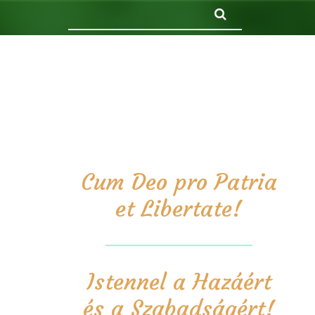
Keresés
Cum Deo pro Patria
et Libertate!
Istennel a Hazáért
és a Szabadságért!