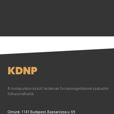
KDNP
A honlapunkon közölt tartalmak forrásmegjelöléssel szabadon
felhasználhatók.
Címünk: 1141 Budapest, Bazsarózsa u. 69.