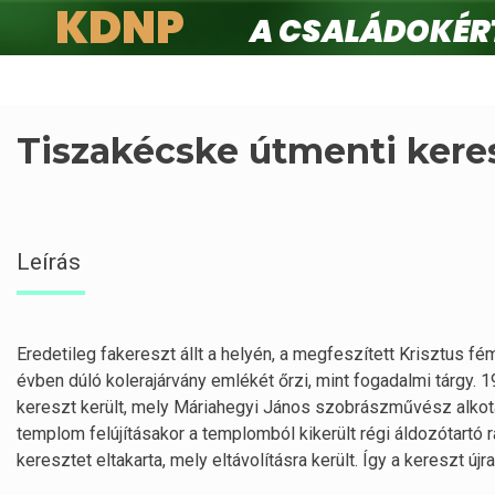
KDNP
A családokért.
Ugrás
a
tartalomra
Tiszakécske útmenti kere
Leírás
Eredetileg fakereszt állt a helyén, a megfeszített Krisztus fé
évben dúló kolerajárvány emlékét őrzi, mint fogadalmi tárgy. 1
kereszt került, mely Máriahegyi János szobrászművész alkotá
templom felújításakor a templomból kikerült régi áldozótartó
keresztet eltakarta, mely eltávolításra került. Így a kereszt újr