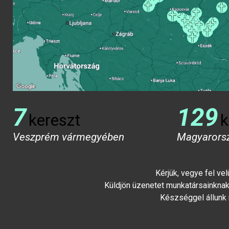
7
129
kereszt
k
Veszprém vármegyében
Magyarors
Kérjük, vegye fel ve
Küldjön üzenetet munkatársainknak 
Készséggel állunk