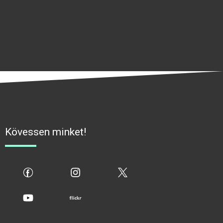
Kövessen minket!
fb
ig
x
yt
flickr