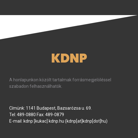
KDNP
A honlapunkon közölt tartalmak forrásmegjelöléssel
szabadon felhasználhatók.
Címünk: 1141 Budapest, Bazsarózsa u. 69.
Tel: 489-0880 Fax: 489-0879
E-mail:
kdnp
[kukac]
kdnp
.
hu
(kdnp[at]kdnp[dot]hu)