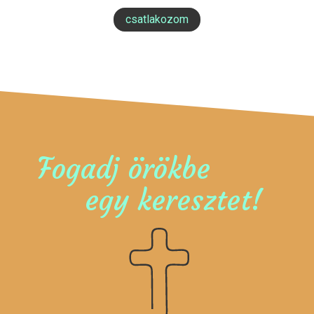
csatlakozom
Fogadj örökbe
egy keresztet!