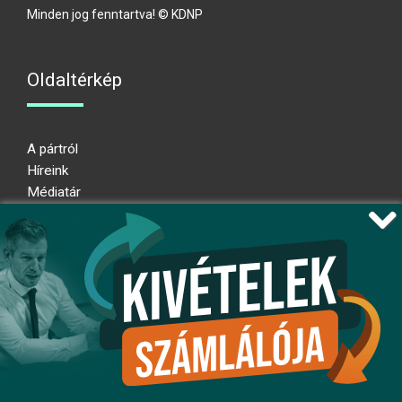
Minden jog fenntartva! © KDNP
Oldaltérkép
A pártról
Híreink
Médiatár
Impresszum
Adatkezelési nyilatkozat
Átláthatósági nyilatkozat
Ugrás az oldal tetejére
Kövessen minket!