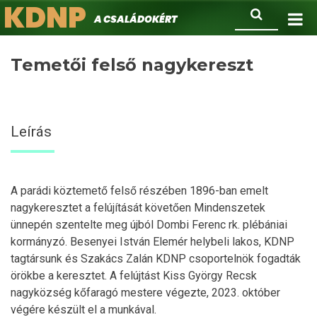
KDNP
Ugrás
Keresés
A családokért.
a
tartalomra
Temetői felső nagykereszt
Leírás
A parádi köztemető felső részében 1896-ban emelt
nagykeresztet a felújítását követően Mindenszetek
ünnepén szentelte meg újból Dombi Ferenc rk. plébániai
kormányzó. Besenyei István Elemér helybeli lakos, KDNP
tagtársunk és Szakács Zalán KDNP csoportelnök fogadták
örökbe a keresztet. A felújtást Kiss György Recsk
nagyközség kőfaragó mestere végezte, 2023. október
végére készült el a munkával.