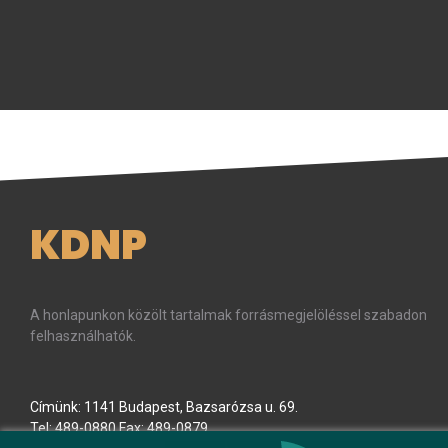
KDNP
A honlapunkon közölt tartalmak forrásmegjelöléssel szabadon
felhasználhatók.
Címünk: 1141 Budapest, Bazsarózsa u. 69.
Tel: 489-0880 Fax: 489-0879