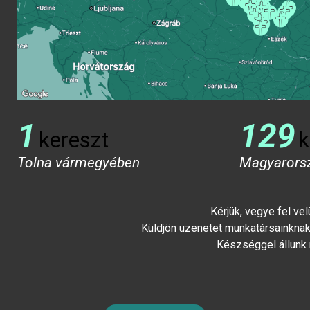
1
129
kereszt
k
Tolna vármegyében
Magyarors
Kérjük, vegye fel ve
Küldjön üzenetet munkatársainknak 
Készséggel állunk