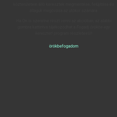
közterületein álló keresztek megmentése, felújítása és
állaguk megóvása az utókor számára.
Ha Ön is szeretne részt venni az akcióban, az alábbi
gombra kattintva tájékozódhat a
Fogadj örökbe egy
keresztet!
program részleteiről!
örökbefogadom