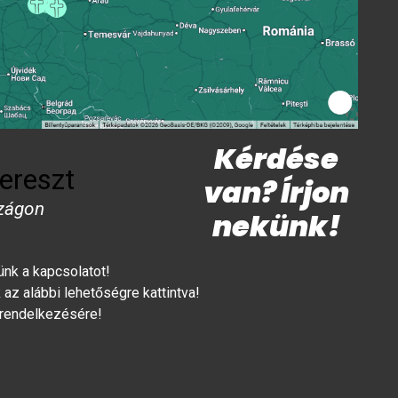
Kérdése
ereszt
van? Írjon
zágon
nekünk!
lünk a kapcsolatot!
az alábbi lehetőségre kattintva!
 rendelkezésére!