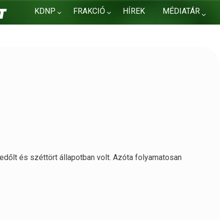
KDNP
FRAKCIÓ
HÍREK
MÉDIATÁR
KAPCSOLAT
edőlt és széttört állapotban volt. Azóta folyamatosan