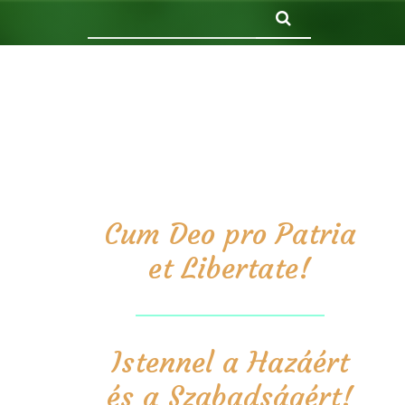
Keresés
Cum Deo pro Patria
et Libertate!
Istennel a Hazáért
és a Szabadságért!