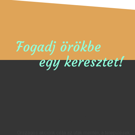
Fogadj örökbe
egy keresztet!
Országos akciónk célja az utak mentén, a települések