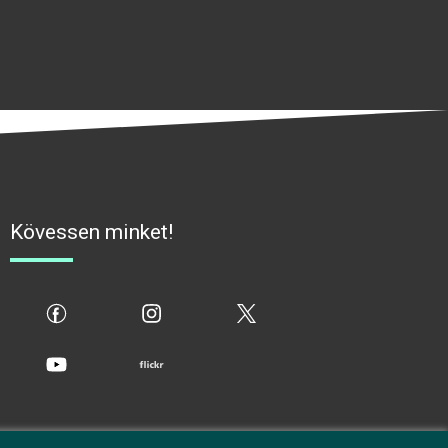
Kövessen minket!
fb
ig
x
yt
flickr