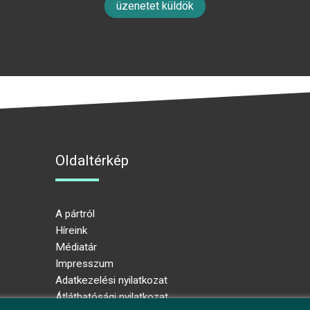
üzenetet küldök
Oldaltérkép
A pártról
Híreink
Médiatár
Impresszum
Adatkezelési nyilatkozat
Átláthatósági nyilatkozat