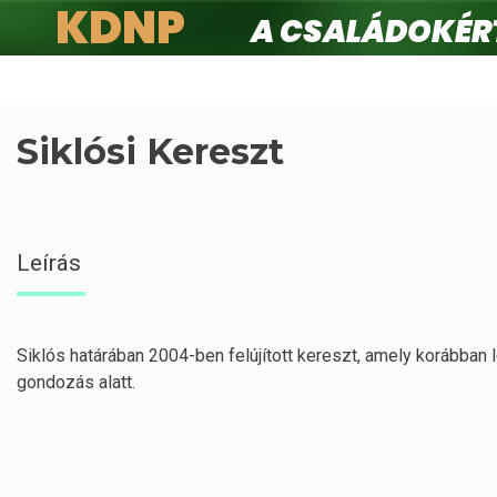
KDNP
A családokért.
Ugrás
a
tartalomra
Siklósi Kereszt
Leírás
Siklós határában 2004-ben felújított kereszt, amely korábban l
gondozás alatt.