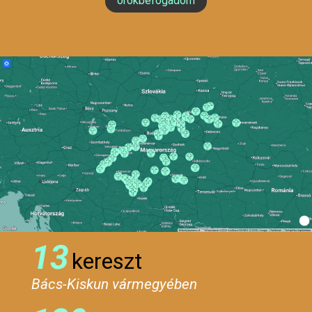
örökbefogadom
13
kereszt
Bács-Kiskun vármegyében