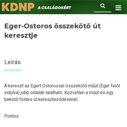
KDNP
Ugrás
Keresés
A családokért.
a
tartalomra
Eger-Ostoros összekötő út
keresztje
Leírás
A kereszt az Egert Ostorossal összekötő műút (Eger felől
indulva) jobb oldalán található. Közvetlen a műút és egy
bekötő földes út kereszteződésénél.
Pontos