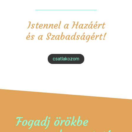
Istennel a Hazáért
és a Szabadságért!
csatlakozom
Fogadj örökbe