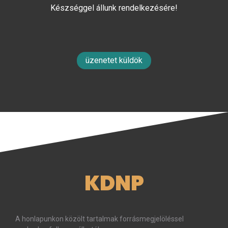
Készséggel állunk rendelkezésére!
üzenetet küldök
KDNP
A honlapunkon közölt tartalmak forrásmegjelöléssel