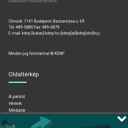
szabadon felhasználhatók.
Címünk: 1141 Budapest, Bazsarózsa u. 69.
Tel: 489-0880 Fax: 489-0879
E-mail:
kdnp
[kukac]
kdnp
.
hu
(kdnp[at]kdnp[dot]hu)
Minden jog fenntartva! © KDNP
Oldaltérkép
A pártról
Híreink
Médiatár
Impresszum
Adatkezelési nyilatkozat