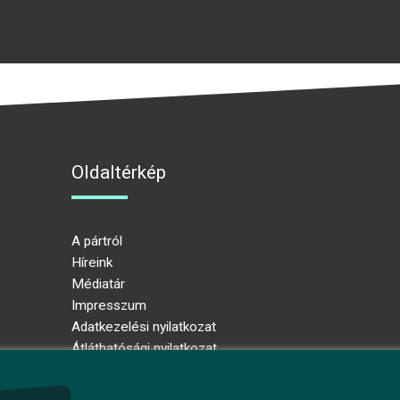
Oldaltérkép
A pártról
Híreink
Médiatár
Impresszum
Adatkezelési nyilatkozat
Átláthatósági nyilatkozat
Ugrás az oldal tetejére