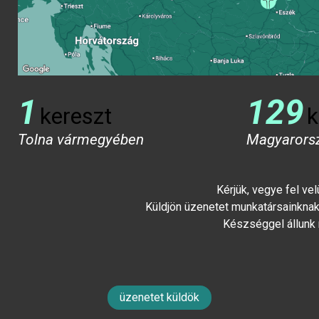
1
129
kereszt
k
Tolna vármegyében
Magyarors
Kérjük, vegye fel ve
Küldjön üzenetet munkatársainknak 
Készséggel állunk
üzenetet küldök