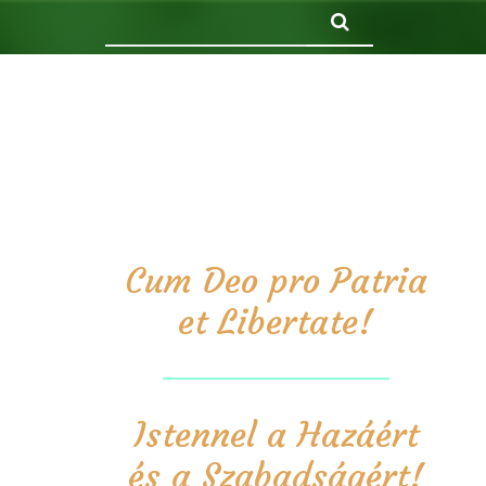
Keresés
Cum Deo pro Patria
et Libertate!
Istennel a Hazáért
és a Szabadságért!