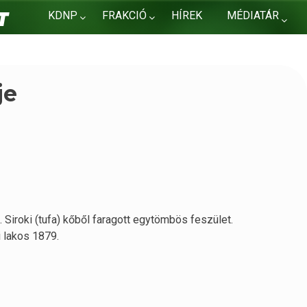
KDNP
FRAKCIÓ
HÍREK
MÉDIATÁR
KAPCSOLAT
je
 Siroki (tufa) kőből faragott egytömbös feszület.
i lakos 1879.