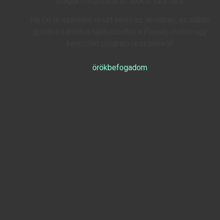
állaguk megóvása az utókor számára.
Ha Ön is szeretne részt venni az akcióban, az alábbi
gombra kattintva tájékozódhat a
Fogadj örökbe egy
keresztet!
program részleteiről!
örökbefogadom