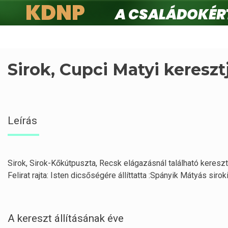
KDNP
A családokért.
Ugrás
a
tartalomra
Sirok, Cupci Matyi kereszt
Leírás
Sirok, Sirok-Kőkútpuszta, Recsk elágazásnál található kereszt.
Felirat rajta: Isten dicsőségére állíttatta :Spányik Mátyás sirok
A kereszt állításának éve