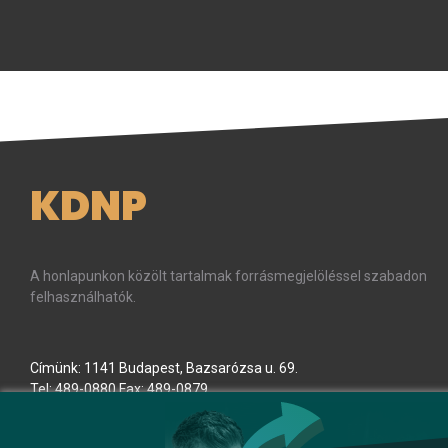
KDNP
A honlapunkon közölt tartalmak forrásmegjelöléssel szabadon
felhasználhatók.
Címünk: 1141 Budapest, Bazsarózsa u. 69.
Tel: 489-0880 Fax: 489-0879
E-mail:
kdnp
[kukac]
kdnp
.
hu
(kdnp[at]kdnp[dot]hu)