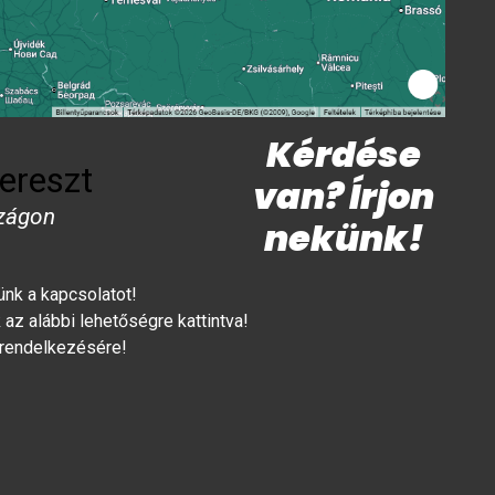
Kérdése
ereszt
van? Írjon
zágon
nekünk!
lünk a kapcsolatot!
az alábbi lehetőségre kattintva!
 rendelkezésére!