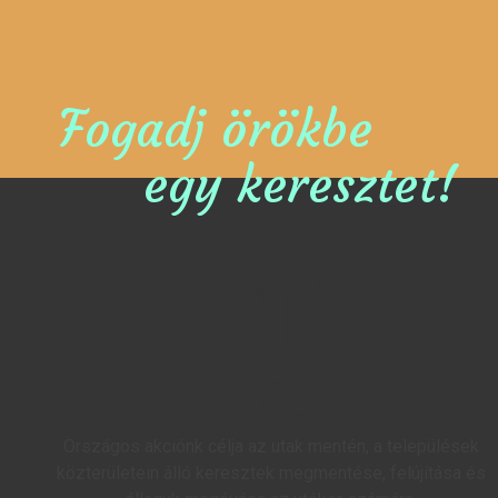
Fogadj örökbe
egy keresztet!
Országos akciónk célja az utak mentén, a települések
közterületein álló keresztek megmentése, felújítása és