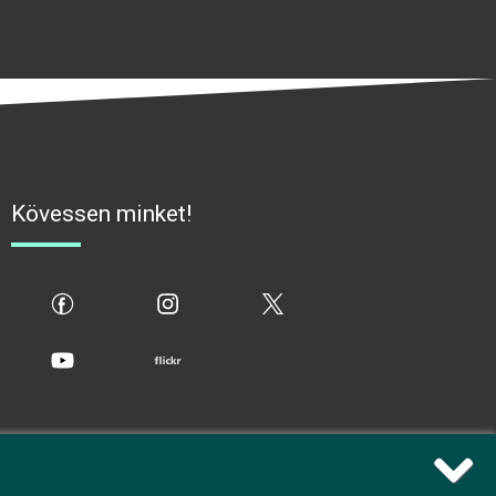
Kövessen minket!
fb
ig
x
yt
flickr